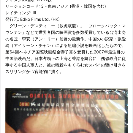
リージョンコード: 3 - 東南アジア (香港・韓国を含む)
レイティング: III
発行元: Edko Films Ltd. (HK)
「グリーン・デスティニー（臥虎蔵龍）」「ブロークバック・マ
ウンテン」などで世界各国の映画賞を多数受賞している台湾出身
の名匠・李安（アン・リー）監督の最新作。中国の小説家・張愛
玲（アイリーン・チャン）による短編小説を映画化したもので、
第64回ベネチア国際映画祭金獅子賞を受賞した2007年最注目の
中国語映画だ。日本占領下の上海と香港を舞台に、傀儡政府に従
事する中国人軍人と、彼の暗殺をもくろむ女スパイの駆け引きを
スリリングかつ官能的に描く。