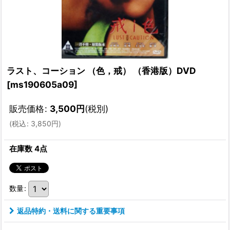
ラスト、コーション （色，戒） （香港版）DVD
[
ms190605a09
]
販売価格
:
3,500
円
(税別)
(
税込
:
3,850
円
)
在庫数 4点
数量
:
返品特約・送料に関する重要事項