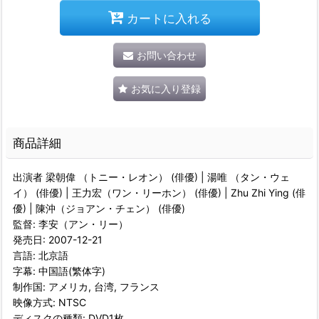
カートに入れる
お問い合わせ
お気に入り登録
商品詳細
出演者 梁朝偉 （トニー・レオン） (俳優) | 湯唯 （タン・ウェ
イ） (俳優) | 王力宏（ワン・リーホン） (俳優) | Zhu Zhi Ying (俳
優) | 陳沖（ジョアン・チェン） (俳優)
監督: 李安（アン・リー）
発売日: 2007-12-21
言語: 北京語
字幕: 中国語(繁体字)
制作国: アメリカ, 台湾, フランス
映像方式: NTSC
ディスクの種類: DVD1枚