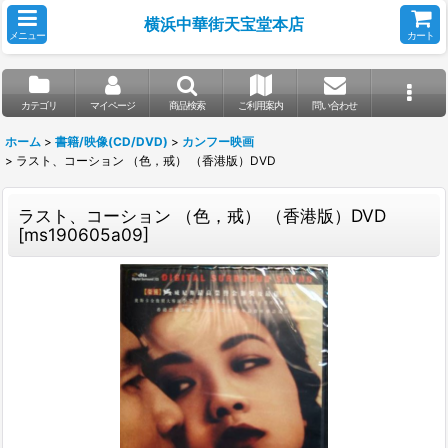
横浜中華街天宝堂本店
メニュー
カート
カテゴリ
マイページ
商品検索
ご利用案内
問い合わせ
ホーム
>
書籍/映像(CD/DVD)
>
カンフー映画
>
ラスト、コーション （色，戒） （香港版）DVD
ラスト、コーション （色，戒） （香港版）DVD
[
ms190605a09
]