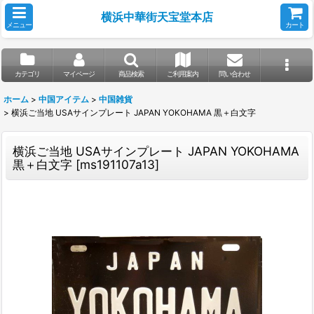
横浜中華街天宝堂本店
メニュー
カート
カテゴリ
マイページ
商品検索
ご利用案内
問い合わせ
ホーム
>
中国アイテム
>
中国雑貨
>
横浜ご当地 USAサインプレート JAPAN YOKOHAMA 黒＋白文字
横浜ご当地 USAサインプレート JAPAN YOKOHAMA
黒＋白文字
[
ms191107a13
]