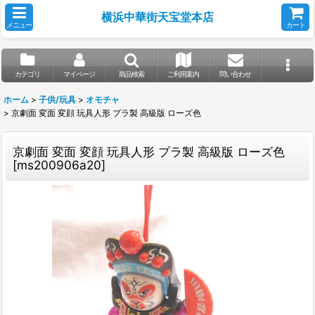
横浜中華街天宝堂本店
メニュー
カート
カテゴリ
マイページ
商品検索
ご利用案内
問い合わせ
ホーム
>
子供/玩具
>
オモチャ
>
京劇面 変面 変顔 玩具人形 プラ製 高級版 ローズ色
京劇面 変面 変顔 玩具人形 プラ製 高級版 ローズ色
[
ms200906a20
]