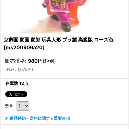
京劇面 変面 変顔 玩具人形 プラ製 高級版 ローズ色
[
ms200906a20
]
販売価格
:
980
円
(税別)
(
税込
:
1,078
円
)
在庫数 12点
数量
:
返品特約・送料に関する重要事項