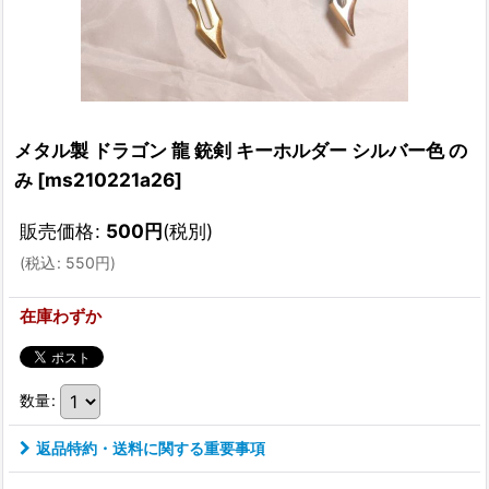
メタル製 ドラゴン 龍 銃剣 キーホルダー シルバー色 の
み
[
ms210221a26
]
販売価格
:
500
円
(税別)
(
税込
:
550
円
)
在庫わずか
数量
:
返品特約・送料に関する重要事項