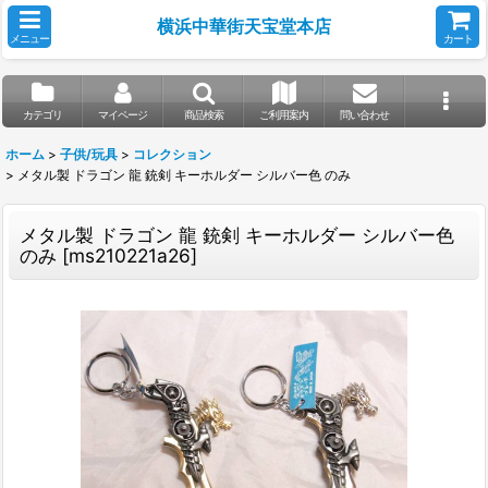
横浜中華街天宝堂本店
メニュー
カート
カテゴリ
マイページ
商品検索
ご利用案内
問い合わせ
ホーム
>
子供/玩具
>
コレクション
>
メタル製 ドラゴン 龍 銃剣 キーホルダー シルバー色 のみ
メタル製 ドラゴン 龍 銃剣 キーホルダー シルバー色
のみ
[
ms210221a26
]