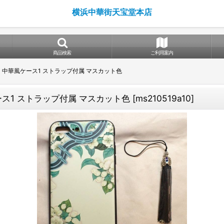
横浜中華街天宝堂本店
商品検索
ご利用案内
 Plus 専用 中華風ケース1 ストラップ付属 マスカット色
 中華風ケース1 ストラップ付属 マスカット色
[
ms210519a10
]