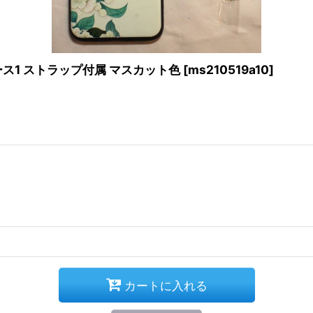
 中華風ケース1 ストラップ付属 マスカット色
[
ms210519a10
]
カートに入れる