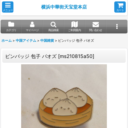
横浜中華街天宝堂本店
メニュー
カート
カテゴリ
マイページ
商品検索
ご利用案内
問い合わせ
ホーム
>
中国アイテム
>
中国雑貨
>
ピンバッジ 包子 パオズ
ピンバッジ 包子 パオズ
[
ms210815a50
]