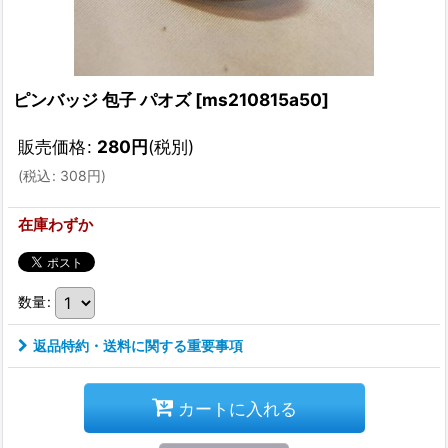
ピンバッジ 包子 パオズ
[
ms210815a50
]
販売価格
:
280
円
(税別)
(
税込
:
308
円
)
在庫わずか
数量
:
返品特約・送料に関する重要事項
カートに入れる