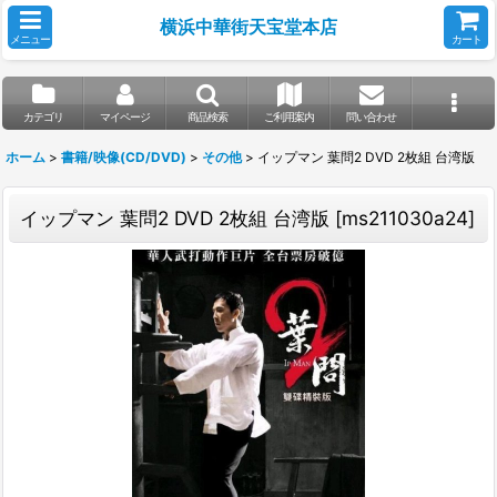
横浜中華街天宝堂本店
メニュー
カート
カテゴリ
マイページ
商品検索
ご利用案内
問い合わせ
ホーム
>
書籍/映像(CD/DVD)
>
その他
>
イップマン 葉問2 DVD 2枚組 台湾版
イップマン 葉問2 DVD 2枚組 台湾版
[
ms211030a24
]