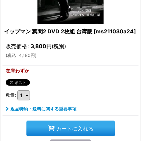
イップマン 葉問2 DVD 2枚組 台湾版
[
ms211030a24
]
販売価格
:
3,800
円
(税別)
(
税込
:
4,180
円
)
在庫わずか
数量
:
返品特約・送料に関する重要事項
カートに入れる