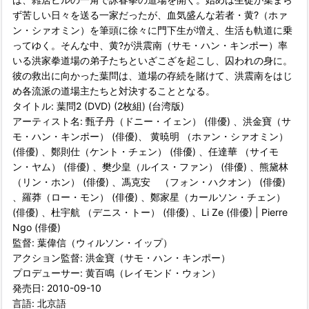
ず苦しい日々を送る一家だったが、血気盛んな若者・黄?（ホァ
ン・シァオミン）を筆頭に徐々に門下生が増え、生活も軌道に乗
ってゆく。そんな中、黄?が洪震南（サモ・ハン・キンポー）率
いる洪家拳道場の弟子たちといざこざを起こし、囚われの身に。
彼の救出に向かった葉問は、道場の存続を賭けて、洪震南をはじ
め各流派の道場主たちと対決することとなる。
タイトル: 葉問2 (DVD) (2枚組) (台湾版)
アーティスト名: 甄子丹（ドニー・イェン） (俳優) 、洪金寶（サ
モ・ハン・キンポー） (俳優)、 黄暁明 （ホァン・シァオミン）
(俳優) 、鄭則仕（ケント・チェン） (俳優) 、任達華 （サイモ
ン・ヤム） (俳優) 、樊少皇（ルイス・ファン） (俳優) 、熊黛林
（リン・ホン） (俳優) 、馮克安 （フォン・ハクオン） (俳優)
、羅莽（ロー・モン） (俳優) 、鄭家星（カールソン・チェン）
(俳優) 、杜宇航 （デニス・トー） (俳優) 、Li Ze (俳優) | Pierre
Ngo (俳優)
監督: 葉偉信（ウィルソン・イップ）
アクション監督: 洪金寶（サモ・ハン・キンポー）
プロデューサー: 黄百鳴（レイモンド・ウォン）
発売日: 2010-09-10
言語: 北京語