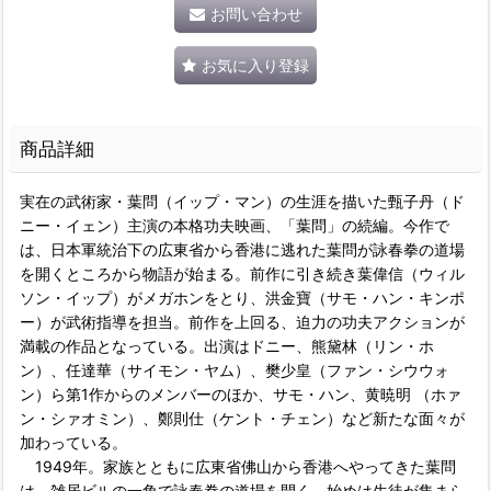
お問い合わせ
お気に入り登録
商品詳細
実在の武術家・葉問（イップ・マン）の生涯を描いた甄子丹（ド
ニー・イェン）主演の本格功夫映画、「葉問」の続編。今作で
は、日本軍統治下の広東省から香港に逃れた葉問が詠春拳の道場
を開くところから物語が始まる。前作に引き続き葉偉信（ウィル
ソン・イップ）がメガホンをとり、洪金寶（サモ・ハン・キンポ
ー）が武術指導を担当。前作を上回る、迫力の功夫アクションが
満載の作品となっている。出演はドニー、熊黛林（リン・ホ
ン）、任達華（サイモン・ヤム）、樊少皇（ファン・シウウォ
ン）ら第1作からのメンバーのほか、サモ・ハン、黄暁明 （ホァ
ン・シァオミン）、鄭則仕（ケント・チェン）など新たな面々が
加わっている。
1949年。家族とともに広東省佛山から香港へやってきた葉問
は、雑居ビルの一角で詠春拳の道場を開く。始めは生徒が集まら