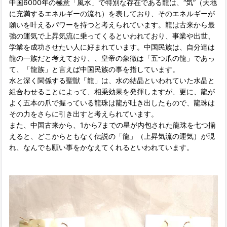
中国6000年の極意「風水」で特別な存在である龍は、“気”（天地
に充満するエネルギーの流れ）を表しており、そのエネルギーが
願いを叶えるパワーを持つと考えられています。龍は古来から最
強の運気で上昇気流に乗ってくるといわれており、事業や出世、
学業を成功させたい人に好まれています。中国民族は、自分達は
龍の一族だと考えており、、皇帝の象徴は「五つ爪の龍」であっ
て、「龍族」と言えば中国民族の事を指しています。
水と深く関係する聖獣「龍」は、水の結晶といわれていた水晶と
組合わせることによって、相乗効果を発揮しますが、更に、龍が
よく五本の爪で握っている龍珠は龍が吐き出したもので、龍珠は
その力をさらに引き出すと考えられています。
また、中国古来から、1から7までの星が内包された龍珠を七つ揃
えると、どこからともなく伝説の「龍」（上昇気流の運気）が現
れ、なんでも願い事をかなえてくれるといわれています。