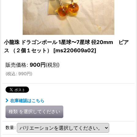
小龍珠 ドラゴンボール 1星球〜7星球 径20mm ピア
ス （２個１セット）
[
ms220609a02
]
販売価格
:
900
円
(税別)
(
税込
:
990
円
)
在庫確認はこちら
種類
を選択してください
数量
: