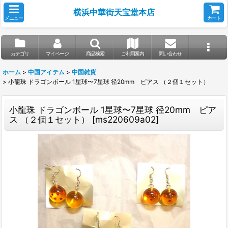
横浜中華街天宝堂本店
メニュー
カート
カテゴリ
マイページ
商品検索
ご利用案内
問い合わせ
ホーム
>
中国アイテム
>
中国雑貨
>
小龍珠 ドラゴンボール 1星球〜7星球 径20mm ピアス （２個１セット）
小龍珠 ドラゴンボール 1星球〜7星球 径20mm ピア
ス （２個１セット）
[
ms220609a02
]