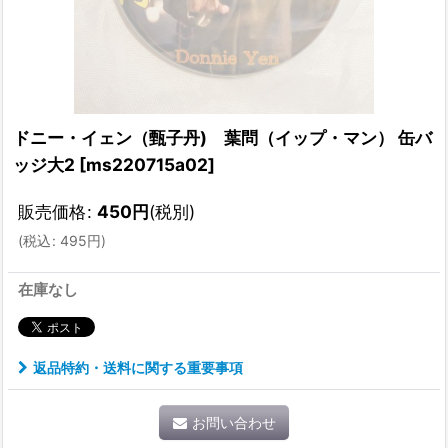
ドニー・イェン（甄子丹) 葉問（イップ・マン） 缶バ
ッジ大2
[
ms220715a02
]
販売価格
:
450
円
(税別)
(
税込
:
495
円
)
在庫なし
返品特約・送料に関する重要事項
お問い合わせ