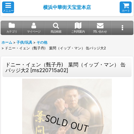
横浜中華街天宝堂本店
メニュー
カート
カテゴリ
マイページ
商品検索
ご利用案内
問い合わせ
ホーム
>
子供/玩具
>
その他
>
ドニー・イェン（甄子丹) 葉問（イップ・マン） 缶バッジ大2
ドニー・イェン（甄子丹) 葉問（イップ・マン） 缶
バッジ大2
[
ms220715a02
]