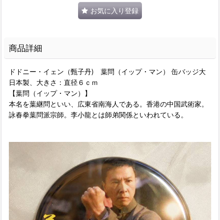
お気に入り登録
商品詳細
ドドニー・イェン（甄子丹) 葉問（イップ・マン） 缶バッジ大
日本製、大きさ：直径６ｃｍ
【葉問（イップ・マン）】
本名を葉継問といい、広東省南海人である。香港の中国武術家。
詠春拳葉問派宗師。李小龍とは師弟関係といわれている。