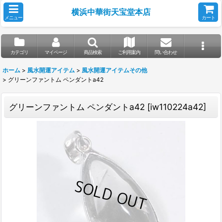
横浜中華街天宝堂本店
メニュー
カート
カテゴリ
マイページ
商品検索
ご利用案内
問い合わせ
ホーム
>
風水開運アイテム
>
風水開運アイテムその他
>
グリーンファントム ペンダントa42
グリーンファントム ペンダントa42
[
iw110224a42
]