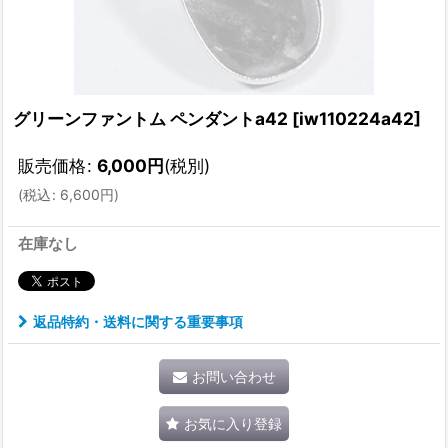
グリーンファントム ペンダントa42
[
iw110224a42
]
販売価格
:
6,000
円
(税別)
(
税込
:
6,600
円
)
在庫なし
返品特約・送料に関する重要事項
お問い合わせ
お気に入り登録