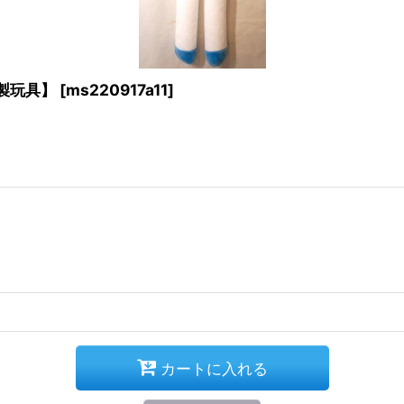
製玩具】
[
ms220917a11
]
カートに入れる