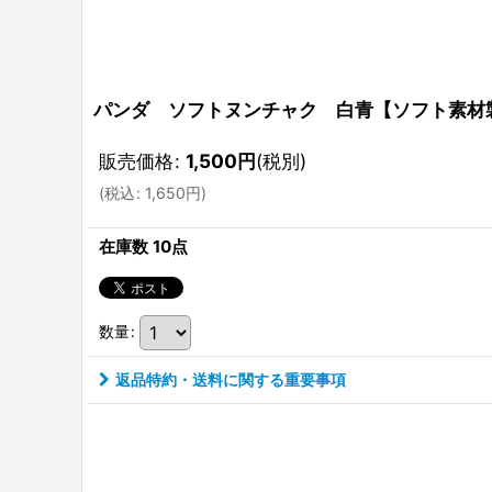
パンダ ソフトヌンチャク 白青【ソフト素材
販売価格
:
1,500
円
(税別)
(
税込
:
1,650
円
)
在庫数 10点
数量
:
返品特約・送料に関する重要事項