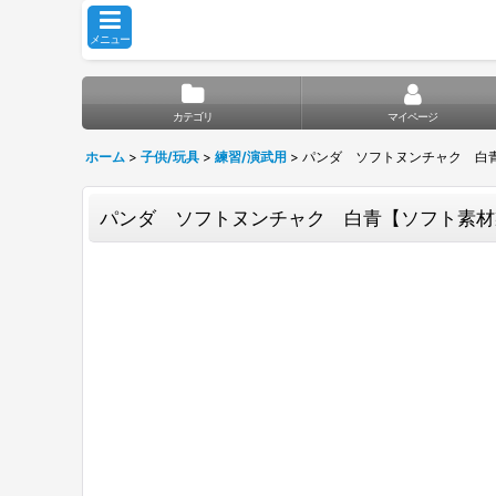
メニュー
カテゴリ
マイページ
ホーム
>
子供/玩具
>
練習/演武用
>
パンダ ソフトヌンチャク 白
パンダ ソフトヌンチャク 白青【ソフト素材