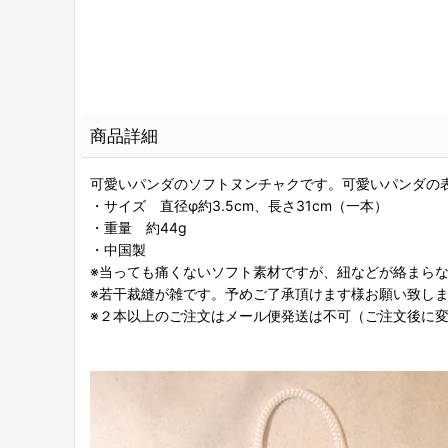
商品詳細
可愛いパンダのソフトヌンチャクです。可愛いパンダの
・サイズ 直径φ約3.5cm、長さ31cm（一本）
・重量 約44g
・中国製
※当っても痛くないソフト素材ですが、紐などが絡まら
※若干裁縫が雑です。予めご了承頂けます様お願い致し
※２本以上のご注文はメール便発送は不可（ご注文後に