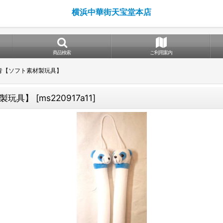
横浜中華街天宝堂本店
商品検索
ご利用案内
青【ソフト素材製玩具】
製玩具】
[
ms220917a11
]