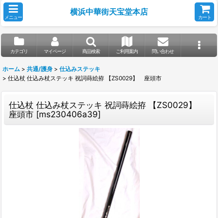
横浜中華街天宝堂本店
メニュー
カート
カテゴリ
マイページ
商品検索
ご利用案内
問い合わせ
ホーム
>
共通/護身
>
仕込みステッキ
>
仕込杖 仕込み杖ステッキ 祝詞蒔絵拵 【ZS0029】 座頭市
仕込杖 仕込み杖ステッキ 祝詞蒔絵拵 【ZS0029】
座頭市
[
ms230406a39
]