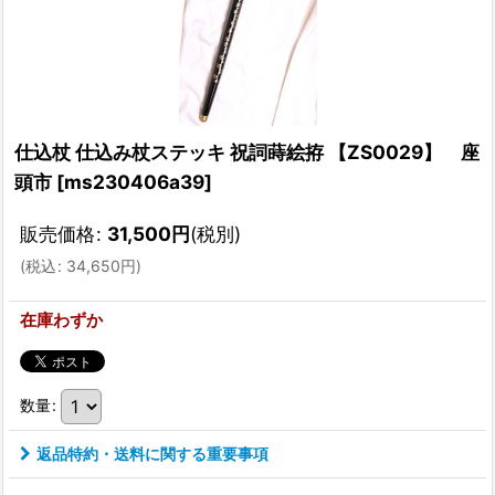
仕込杖 仕込み杖ステッキ 祝詞蒔絵拵 【ZS0029】 座
頭市
[
ms230406a39
]
販売価格
:
31,500
円
(税別)
(
税込
:
34,650
円
)
在庫わずか
数量
:
返品特約・送料に関する重要事項