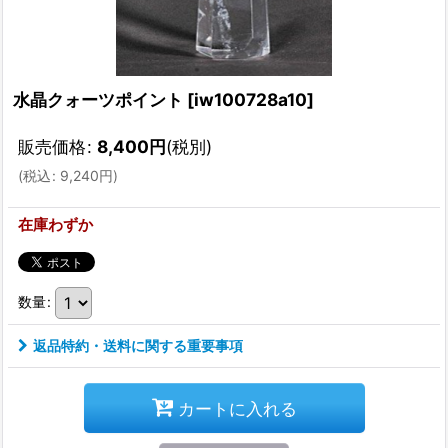
水晶クォーツポイント
[
iw100728a10
]
販売価格
:
8,400
円
(税別)
(
税込
:
9,240
円
)
在庫わずか
数量
:
返品特約・送料に関する重要事項
カートに入れる