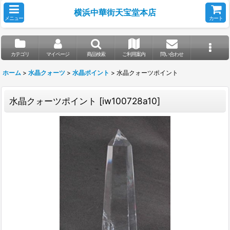
横浜中華街天宝堂本店
メニュー
カート
カテゴリ
マイページ
商品検索
ご利用案内
問い合わせ
ホーム
>
水晶クォーツ
>
水晶ポイント
>
水晶クォーツポイント
水晶クォーツポイント
[
iw100728a10
]