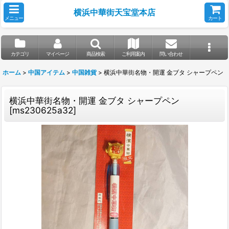
横浜中華街天宝堂本店
メニュー
カート
カテゴリ
マイページ
商品検索
ご利用案内
問い合わせ
ホーム
>
中国アイテム
>
中国雑貨
>
横浜中華街名物・開運 金ブタ シャープペン
横浜中華街名物・開運 金ブタ シャープペン
[
ms230625a32
]