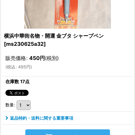
横浜中華街名物・開運 金ブタ シャープペン
[
ms230625a32
]
販売価格
:
450
円
(税別)
(
税込
:
495
円
)
在庫数 17点
数量
:
返品特約・送料に関する重要事項