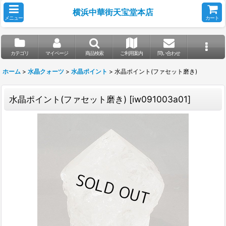
横浜中華街天宝堂本店
メニュー
カート
カテゴリ
マイページ
商品検索
ご利用案内
問い合わせ
ホーム
>
水晶クォーツ
>
水晶ポイント
>
水晶ポイント(ファセット磨き)
水晶ポイント(ファセット磨き)
[
iw091003a01
]