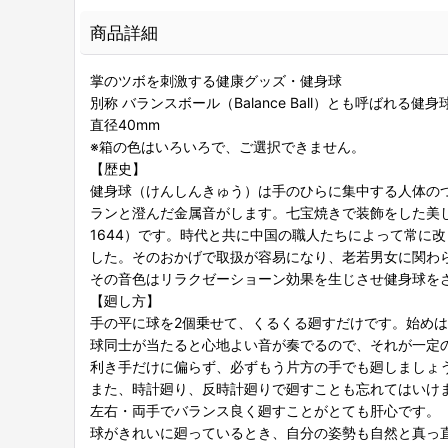
商品詳細
掌のツボを刺激する健康グッズ・健身球
別称 バランスボール（Balance Ball）とも呼ばれる健身
直径40mm
※箱の色はいろいろで、ご選択できません。
【歴史】
健身球（けんしんきゅう）は手のひらに集中する人体の
ランと澄んだ金属音がします。七宝焼きで装飾をした美し
1644）です。時代と共に中国の職人たちによって常に
した。そのおかげで取扱が容易になり、老若男女に関わ
その音色はリラクゼーショーン効果を生じさせ健身球を
【廻し方】
手の平に球を2個乗せて、くるくる廻すだけです。始め
球同士が当たると心地よい音が奏でるので、それが一定
利き手だけに偏らず、必ずもう片方の手でも廻しましょ
また、時計廻り、反時計廻りで廻すことも忘れてはいけ
左右・両手でバランス良く廻すことがとても肝心です。
球がきれいに廻っているとき、自分の姿勢も自然と真っ