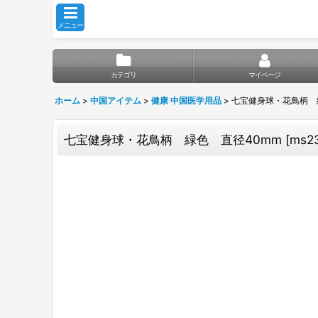
メニュー
カテゴリ
マイページ
ホーム
>
中国アイテム
>
健康 中国医学用品
>
七宝健身球・花鳥柄 
七宝健身球・花鳥柄 緑色 直径40mm
[
ms2