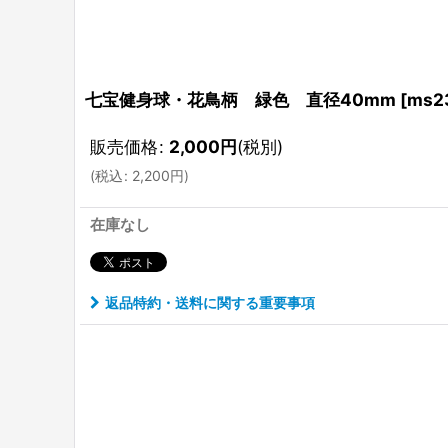
七宝健身球・花鳥柄 緑色 直径40mm
[
ms2
販売価格
:
2,000
円
(税別)
(
税込
:
2,200
円
)
在庫なし
返品特約・送料に関する重要事項