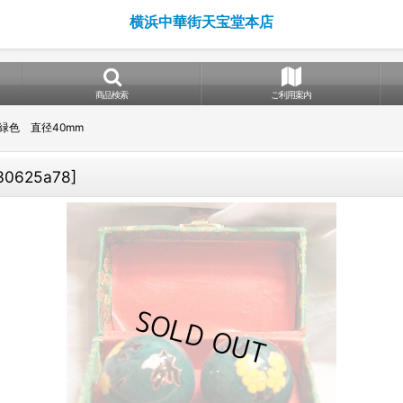
横浜中華街天宝堂本店
商品検索
ご利用案内
緑色 直径40mm
30625a78
]