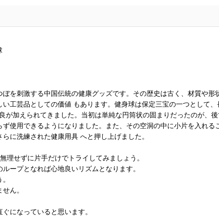
球
つぼを刺激する中国伝統の健康グッズです。その歴史は古く、材質や形
い工芸品としての価値 もあります。健身球は保定三宝の一つとして、長
改良が加えられてきました。当初は単純な円筒状の固まりだったのが、後
らず使用できるようになりました。また、その空洞の中に小片を入れる
さらに洗練された健康用具 へと押し上げました。
は無理せずに片手だけでトライしてみましょう。
のループとなれば心地良いリズムとなります。
う。
ません。
直ぐになっていると思います。