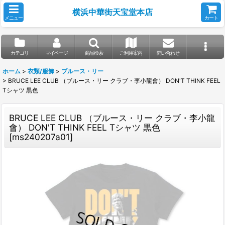
横浜中華街天宝堂本店
メニュー
カート
カテゴリ
マイページ
商品検索
ご利用案内
問い合わせ
ホーム
>
衣類/服飾
>
ブルース・リー
>
BRUCE LEE CLUB （ブルース・リー クラブ・李小龍會） DON'T THINK FEEL
Tシャツ 黒色
BRUCE LEE CLUB （ブルース・リー クラブ・李小龍
會） DON'T THINK FEEL Tシャツ 黒色
[
ms240207a01
]