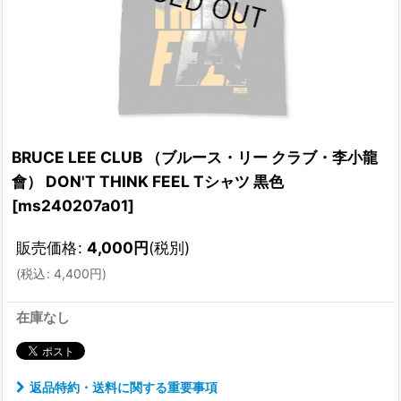
BRUCE LEE CLUB （ブルース・リー クラブ・李小龍
會） DON'T THINK FEEL Tシャツ 黒色
[
ms240207a01
]
販売価格
:
4,000
円
(税別)
(
税込
:
4,400
円
)
在庫なし
返品特約・送料に関する重要事項