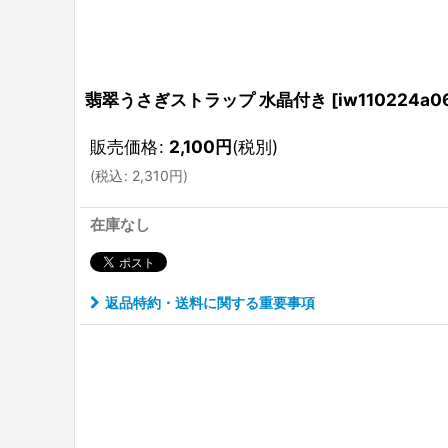
翡翠うさぎストラップ 水晶付き
[
iw110224a0
販売価格
:
2,100
円
(税別)
(
税込
:
2,310
円
)
在庫なし
返品特約・送料に関する重要事項