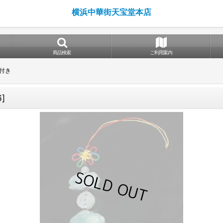
横浜中華街天宝堂本店
商品検索
ご利用案内
付き
6
]