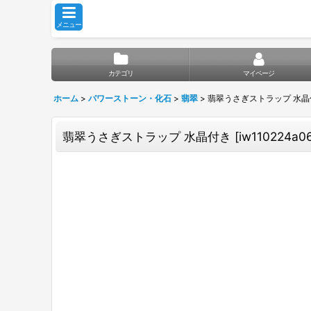
メニュー
カテゴリ
マイページ
ホーム
>
パワーストーン・化石
>
翡翠
>
翡翠うさぎストラップ 水晶
翡翠うさぎストラップ 水晶付き
[
iw110224a0