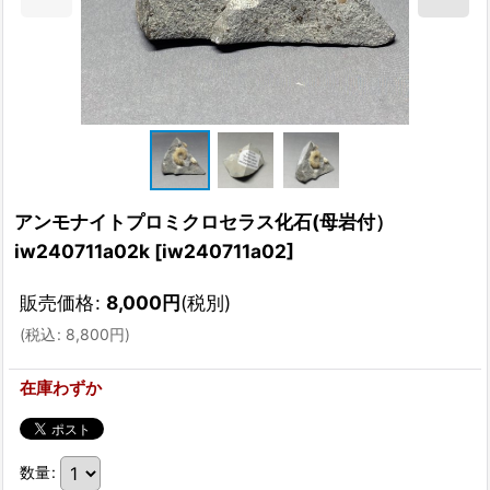
アンモナイトプロミクロセラス化石(母岩付）
iw240711a02k
[
iw240711a02
]
販売価格
:
8,000
円
(税別)
(
税込
:
8,800
円
)
在庫わずか
数量
: