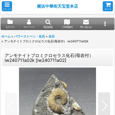
横浜中華街天宝堂本店
メニュー
カート
カテゴリ
マイページ
商品検索
ご利用案内
問い合わせ
ホーム
>
パワーストーン・化石
>
化石
>
アンモナイトプロミクロセラス化石(母岩付） iw240711a02k
アンモナイトプロミクロセラス化石(母岩付）
iw240711a02k
[
iw240711a02
]