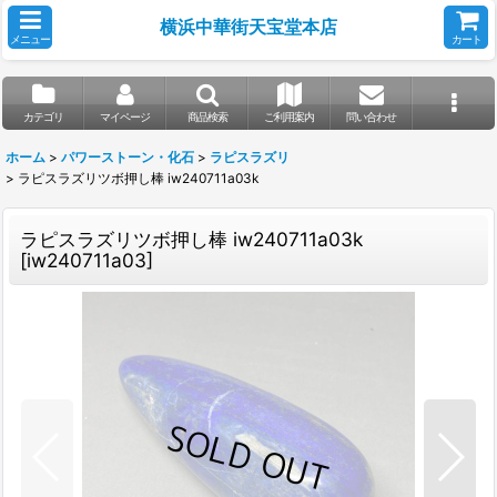
横浜中華街天宝堂本店
メニュー
カート
カテゴリ
マイページ
商品検索
ご利用案内
問い合わせ
ホーム
>
パワーストーン・化石
>
ラピスラズリ
>
ラピスラズリツボ押し棒 iw240711a03k
ラピスラズリツボ押し棒 iw240711a03k
[
iw240711a03
]