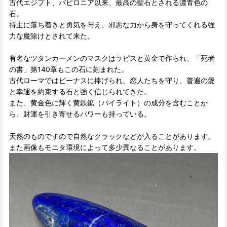
古代エジプト、バビロニア以来、最高の聖石とされる濃青色の
石。
持主に落ち着きと勇気を与え、邪悪な力から身を守ってくれる強
力な魔除けとされて来た。
有名なツタンカーメンのマスクはラピスと黄金で作られ、「死者
の書」第140章もこの石に刻まれた。
古代ローマではビーナスに捧げられ、恋人たちを守り、普遍の愛
と幸運を約束する石と強く信じられてきた。
また、黄金色に輝く黄鉄鉱（パイライト）の成分を含むことか
ら、財運を引き寄せるパワーも持っている。
天然のものですので自然なクラックなどが入ることがあります。
また画像もモニタ環境によって多少異なることがあります。