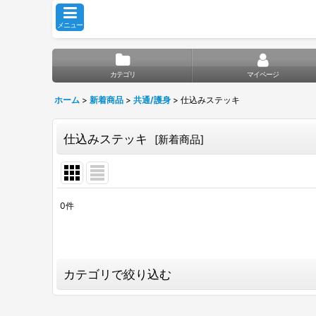
メニュー
カテゴリ
マイページ
ホーム
>
新着商品
>
共通/護身
>
仕込みステッキ
仕込みステッキ
[
新着商品
]
0
件
表示数
:
並び順
:
カテゴリで絞り込む