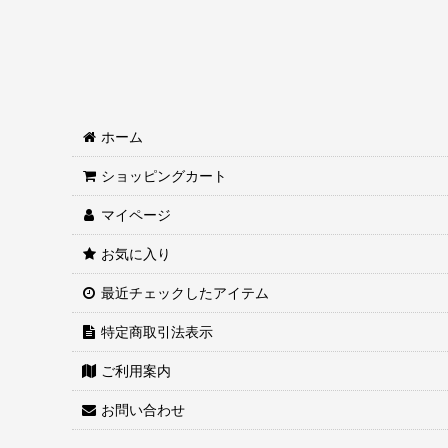
共通/護身 (全商品)
剣袋
装飾用(刀剣台/扇子台/他)
仕込みステッキ
ホーム
ポリス/ミリタリー
ショッピングカート
マイページ
スリングショット
お気に入り
防犯スプレー
最近チェックしたアイテム
その他
特定商取引法表示
ご利用案内
お問い合わせ