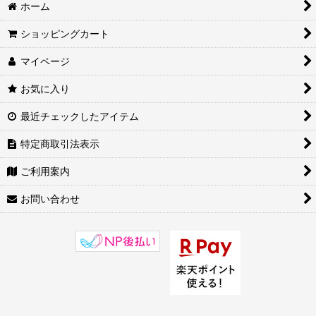
衣類/服飾 (全商品)
ホーム
シューズ
ショッピングカート
マイページ
太極拳/カンフースーツ・チャンパオ
お気に入り
太極拳/カンフーパンツ
最近チェックしたアイテム
太極拳/カンフーシャツ ジャケット
特定商取引法表示
Tシャツ
ご利用案内
ブルース・リー
お問い合わせ
その他