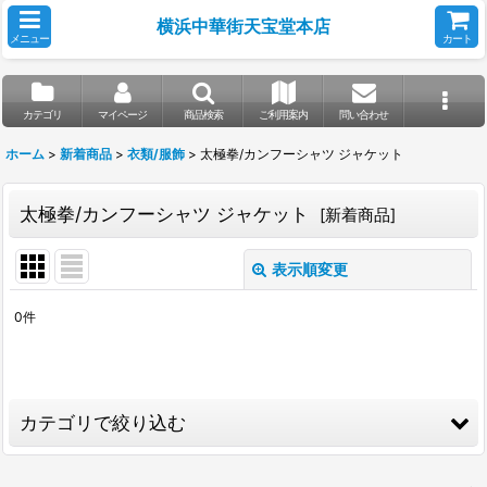
横浜中華街天宝堂本店
メニュー
カート
カテゴリ
マイページ
商品検索
ご利用案内
問い合わせ
ホーム
>
新着商品
>
衣類/服飾
>
太極拳/カンフーシャツ ジャケット
太極拳/カンフーシャツ ジャケット
[
新着商品
]
表示順変更
閉じる
0
件
表示数
:
並び順
:
カテゴリで絞り込む
絞り込む