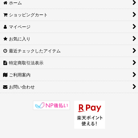
中国アイテム (全商品)
ホーム
中国雑貨
ショッピングカート
マイページ
食材・食器・茶器類
お気に入り
中国飾り/風水飾り
最近チェックしたアイテム
健康 中国医学用品
特定商取引法表示
中国民族工芸
ご利用案内
その他
お問い合わせ
カレンダー・中華お祝いカード・中華お年玉袋