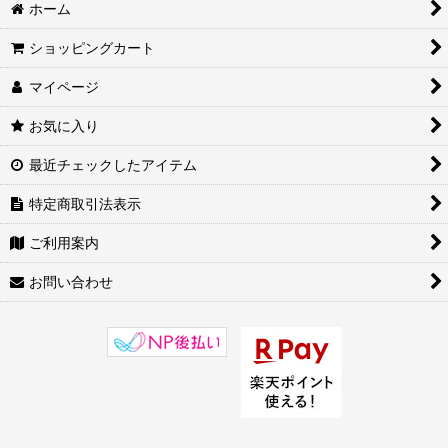
中国美術工芸・音楽・雑貨 (全商品)
ホーム
絞り込む
白檀扇子
ショッピングカート
マイページ
中国楽器・チャルメラ・銅鑼
お気に入り
ろうけつ染め
最近チェックしたアイテム
夜光杯
特定商取引法表示
鼻煙壷
ご利用案内
中国飾り縁起物
お問い合わせ
中国美術工芸・音楽・雑貨その他