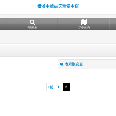
横浜中華街天宝堂本店
商品検索
ご利用案内
表示順変更
«
前
1
2
絞り込む