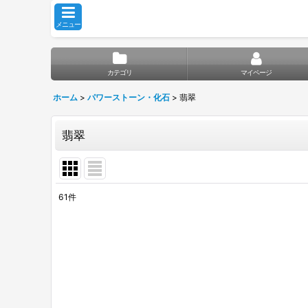
メニュー
カテゴリ
マイページ
ホーム
>
パワーストーン・化石
>
翡翠
翡翠
61
件
表示数
:
並び順
: