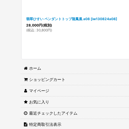
翡翠ひすい ペンダントトップ龍鳳凰 a08
[
iw130824a08
]
28,000
円
(税別)
(
税込
:
30,800
円
)
ホーム
ショッピングカート
マイページ
お気に入り
最近チェックしたアイテム
特定商取引法表示