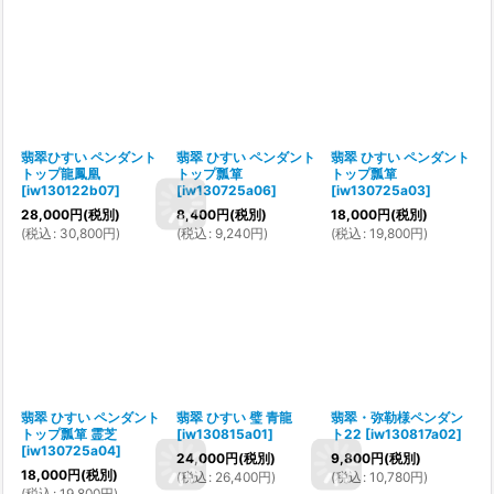
翡翠ひすい ペンダント
翡翠 ひすい ペンダント
翡翠 ひすい ペンダント
トップ龍鳳凰
トップ瓢箪
トップ瓢箪
[
iw130122b07
]
[
iw130725a06
]
[
iw130725a03
]
28,000
円
(税別)
8,400
円
(税別)
18,000
円
(税別)
(
税込
:
30,800
円
)
(
税込
:
9,240
円
)
(
税込
:
19,800
円
)
翡翠 ひすい ペンダント
翡翠 ひすい 璧 青龍
翡翠・弥勒様ペンダン
トップ瓢箪 霊芝
[
iw130815a01
]
ト22
[
iw130817a02
]
[
iw130725a04
]
24,000
円
(税別)
9,800
円
(税別)
18,000
円
(税別)
(
税込
:
26,400
円
)
(
税込
:
10,780
円
)
(
税込
:
19,800
円
)