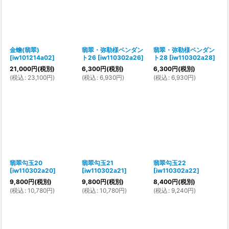
金蟾(翡翠)
翡翠・弥勒様ペンダン
翡翠・弥勒様ペンダン
[
iw101214a02
]
ト26
[
iw110302a26
]
ト28
[
iw110302a28
]
21,000
円
(税別)
6,300
円
(税別)
6,300
円
(税別)
(
税込
:
23,100
円
)
(
税込
:
6,930
円
)
(
税込
:
6,930
円
)
翡翠勾玉20
翡翠勾玉21
翡翠勾玉22
[
iw110302a20
]
[
iw110302a21
]
[
iw110302a22
]
9,800
円
(税別)
9,800
円
(税別)
8,400
円
(税別)
(
税込
:
10,780
円
)
(
税込
:
10,780
円
)
(
税込
:
9,240
円
)