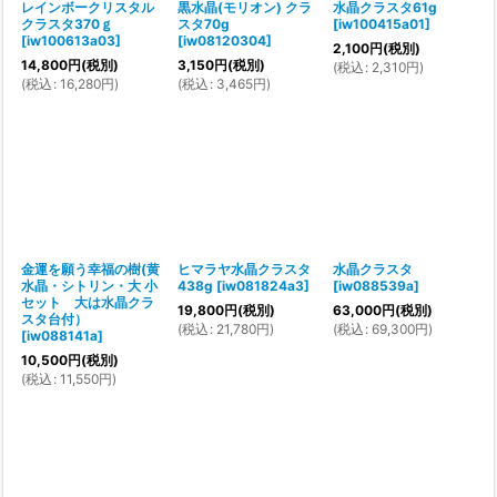
レインボークリスタル
黒水晶(モリオン) クラ
水晶クラスタ61g
クラスタ370ｇ
スタ70g
[
iw100415a01
]
[
iw100613a03
]
[
iw08120304
]
2,100
円
(税別)
14,800
円
(税別)
3,150
円
(税別)
(
税込
:
2,310
円
)
(
税込
:
16,280
円
)
(
税込
:
3,465
円
)
金運を願う幸福の樹(黄
ヒマラヤ水晶クラスタ
水晶クラスタ
水晶・シトリン・大 小
438g
[
iw081824a3
]
[
iw088539a
]
セット 大は水晶クラ
19,800
円
(税別)
63,000
円
(税別)
スタ台付）
(
税込
:
21,780
円
)
(
税込
:
69,300
円
)
[
iw088141a
]
10,500
円
(税別)
(
税込
:
11,550
円
)