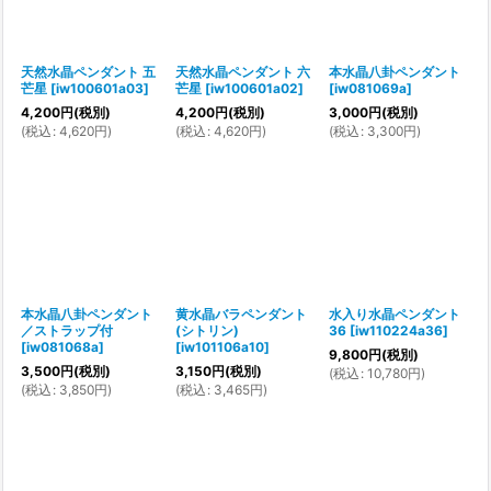
絞り込む
天然水晶ペンダント 五
天然水晶ペンダント 六
本水晶八卦ペンダント
芒星
[
iw100601a03
]
芒星
[
iw100601a02
]
[
iw081069a
]
4,200
円
(税別)
4,200
円
(税別)
3,000
円
(税別)
(
税込
:
4,620
円
)
(
税込
:
4,620
円
)
(
税込
:
3,300
円
)
本水晶八卦ペンダント
黄水晶バラペンダント
水入り水晶ペンダント
／ストラップ付
(シトリン)
36
[
iw110224a36
]
[
iw081068a
]
[
iw101106a10
]
9,800
円
(税別)
3,500
円
(税別)
3,150
円
(税別)
(
税込
:
10,780
円
)
(
税込
:
3,850
円
)
(
税込
:
3,465
円
)