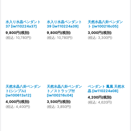
水入り水晶ペンダント
水入り水晶ペンダント
天然水晶八卦ペンダン
37
[
iw110224a37
]
39
[
iw110224a39
]
ト
[
iw100216c05
]
9,800
円
(税別)
9,800
円
(税別)
3,000
円
(税別)
(
税込
:
10,780
円
)
(
税込
:
10,780
円
)
(
税込
:
3,300
円
)
天然水晶八卦ペンダン
天然水晶八卦ペンダン
ペンダント 鳳凰 天然水
ト(シンプル)
ト／ストラップ付
晶
[
iw110224a08
]
[
iw100613a12
]
[
iw100216c04
]
4,200
円
(税別)
4,000
円
(税別)
3,500
円
(税別)
(
税込
:
4,620
円
)
(
税込
:
4,400
円
)
(
税込
:
3,850
円
)