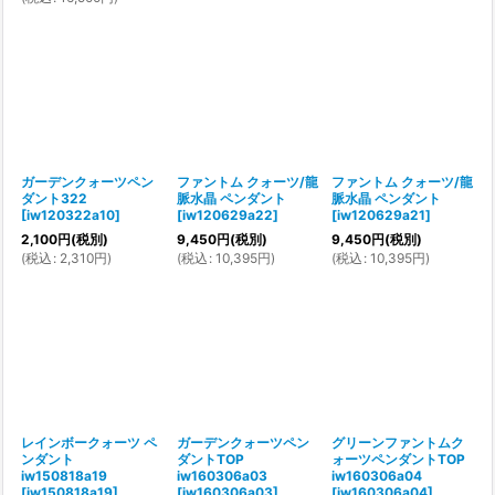
ガーデンクォーツペン
ファントム クォーツ/龍
ファントム クォーツ/龍
ダント322
脈水晶 ペンダント
脈水晶 ペンダント
[
iw120322a10
]
[
iw120629a22
]
[
iw120629a21
]
2,100
円
(税別)
9,450
円
(税別)
9,450
円
(税別)
(
税込
:
2,310
円
)
(
税込
:
10,395
円
)
(
税込
:
10,395
円
)
レインボークォーツ ペ
ガーデンクォーツペン
グリーンファントムク
ンダント
ダントTOP
ォーツペンダントTOP
iw150818a19
iw160306a03
iw160306a04
[
iw150818a19
]
[
iw160306a03
]
[
iw160306a04
]