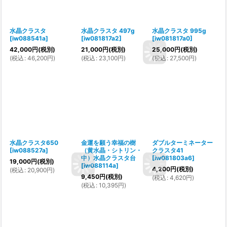
水晶クラスタ
水晶クラスタ 497g
水晶クラスタ 995g
[
iw088541a
]
[
iw081817a2
]
[
iw081817a0
]
42,000
円
(税別)
21,000
円
(税別)
25,000
円
(税別)
(
税込
:
46,200
円
)
(
税込
:
23,100
円
)
(
税込
:
27,500
円
)
水晶クラスタ650
金運を願う幸福の樹
ダブルターミネーター
[
iw088527a
]
（黄水晶・シトリン・
クラスタ41
中）水晶クラスタ台
[
iw081803a6
]
19,000
円
(税別)
[
iw088114a
]
4,200
円
(税別)
(
税込
:
20,900
円
)
9,450
円
(税別)
(
税込
:
4,620
円
)
(
税込
:
10,395
円
)