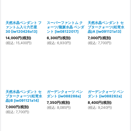
天然水晶ペンダント フ
スーパーファントム ク
天然水晶ペンダント セ
ァントム入り六芒星
ォーツ/龍脈水晶 ペンダ
プタークォーツ(松茸水
30
[
iw120426a13
]
ント
[
iw08122017
]
晶)A
[
iw091121a13
]
14,000
円
(税別)
6,300
円
(税別)
7,000
円
(税別)
(
税込
:
15,400
円
)
(
税込
:
6,930
円
)
(
税込
:
7,700
円
)
天然水晶ペンダント セ
ガーデンクォーツ ペン
ガーデンクォーツ ペン
プタークォーツ(松茸水
ダント
[
iw088288a
]
ダント
[
iw088282a
]
晶)B
[
iw091121a14
]
7,350
円
(税別)
8,400
円
(税別)
7,000
円
(税別)
(
税込
:
8,085
円
)
(
税込
:
9,240
円
)
(
税込
:
7,700
円
)