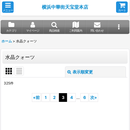
横浜中華街天宝堂本店
メニュー
カート
カテゴリ
マイページ
商品検索
ご利用案内
問い合わせ
ホーム
>
水晶クォーツ
水晶クォーツ
表示順変更
閉じる
325
件
サブカテゴリ
:
«
前
1
2
3
4
...
6
次
»
表示数
:
並び順
: