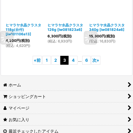
ヒマラヤ水晶クラスタ
ヒマラヤ水晶クラスタ
ヒマラヤ水晶クラスタ
118g(台付)
126g
[
iw081823a6
]
340g
[
iw081824a6
]
[
iw101106a13
]
6,300
円
(税別)
15,300
円
(税別)
4,200
円
(税別)
(
税込
:
6,930
円
)
(
税込
:
16,830
円
)
(
税込
:
4,620
円
)
«
前
1
2
3
4
...
6
次
»
ホーム
ショッピングカート
マイページ
お気に入り
最近チェックしたアイテム