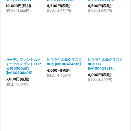
10,000
円
(税別)
4,500
円
(税別)
4,500
円
(税別)
(
税込
:
11,000
円
)
(
税込
:
4,950
円
)
(
税込
:
4,950
円
)
ガーデンファントムク
ヒマラヤ水晶クラスタ
ヒマラヤ水晶クラスタ
ォーツペンダントTOP
80g
[
iw100424a16
]
80g a17
iw160306a05
[
iw100424a17
]
4,000
円
(税別)
[
iw160306a05
]
4,000
円
(税別)
(
税込
:
4,400
円
)
5,000
円
(税別)
(
税込
:
4,400
円
)
(
税込
:
5,500
円
)