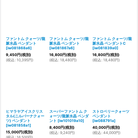
ファントム クォーツ/龍
ファントム クォーツ/龍
ファントム クォーツ/龍
脈水晶 ペンダント
脈水晶 ペンダント
脈水晶 ペンダントC
[
iw081868a6
]
[
iw081867a6
]
[
iw081839a0
]
9,450
円
(税別)
16,800
円
(税別)
16,800
円
(税別)
(
税込
:
10,395
円
)
(
税込
:
18,480
円
)
(
税込
:
18,480
円
)
ヒマラヤアイスクリス
スーパーファントム ク
ストロベリークォーツ
タル(ニルバーナクォー
ォーツ/龍脈水晶 ペンダ
ペンダント
ツ) ペンダント
ント
[
iw101019a10
]
[
iw088791a
]
[
iw081858a1
]
8,400
円
(税別)
40,000
円
(税別)
15,000
円
(税別)
(
税込
:
9,240
円
)
(
税込
:
44,000
円
)
(
税込
:
16,500
円
)