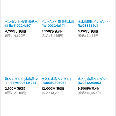
ペンダント 金龍 天然水
ペンダント 龍 天然水晶
本水晶龍彫ペンダント
晶
[
iw110224a10
]
[
iw100324a14
]
[
iw088569a
]
4,200
円
(税別)
3,150
円
(税別)
3,150
円
(税別)
(
税込
:
4,620
円
)
(
税込
:
3,465
円
)
(
税込
:
3,465
円
)
龍ペンダント(本水晶12
水入り水晶ペンダント
水入り水晶ペンダント
ミリ)
[
iw100514f26
]
[
iw905080a06
]
[
iw081220m03
]
2,100
円
(税別)
12,000
円
(税別)
9,500
円
(税別)
(
税込
:
2,310
円
)
(
税込
:
13,200
円
)
(
税込
:
10,450
円
)