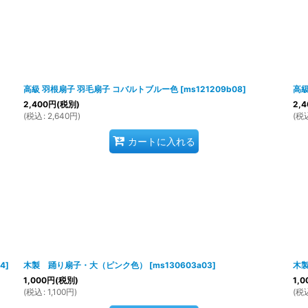
高級 羽根扇子 羽毛扇子 コバルトブルー色
[
ms121209b08
]
高級
2,400
円
(税別)
2,4
(
税込
:
2,640
円
)
(
税
カートに入れる
04
]
木製 踊り扇子・大（ピンク色）
[
ms130603a03
]
木
1,000
円
(税別)
1,0
(
税込
:
1,100
円
)
(
税