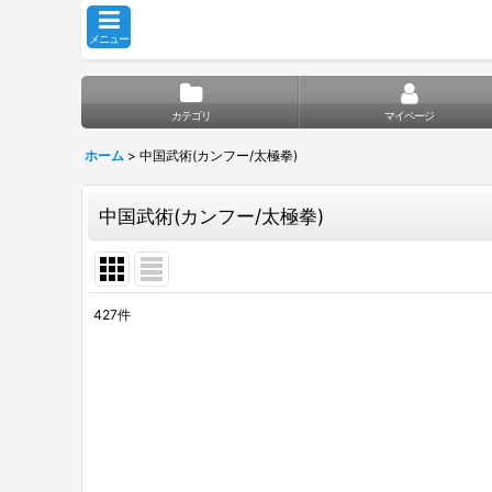
メニュー
カテゴリ
マイページ
ホーム
>
中国武術(カンフー/太極拳)
中国武術(カンフー/太極拳)
427
件
サブカテゴリ
:
表示数
:
並び順
: