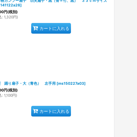
丹柄カンフー扇子 功夫扇子・黒（骨＝竹、黒） ３３ｃｍサイズ
141122a26
]
00
円
(税別)
込
:
1,320
円
)
カートに入れる
製 踊り扇子・大（青色） 左手用
[
ms150227a03
]
00
円
(税別)
込
:
1,100
円
)
カートに入れる