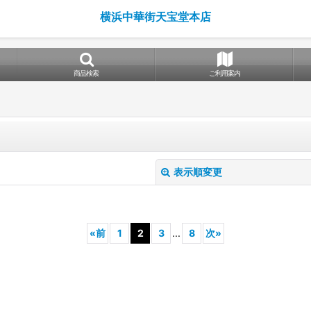
横浜中華街天宝堂本店
商品検索
ご利用案内
表示順変更
«
前
1
2
3
...
8
次
»