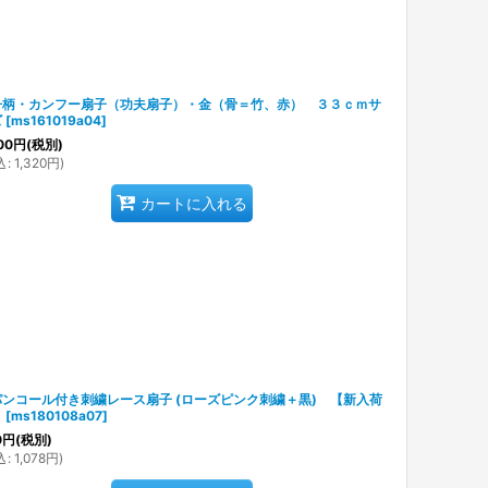
丹柄・カンフー扇子（功夫扇子）・金（骨＝竹、赤） ３３ｃｍサ
ズ
[
ms161019a04
]
00
円
(税別)
込
:
1,320
円
)
カートに入れる
パンコール付き刺繍レース扇子 (ローズピンク刺繍＋黒) 【新入荷
】
[
ms180108a07
]
0
円
(税別)
込
:
1,078
円
)