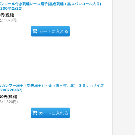
パンコール付き刺繍レース扇子(黒色刺繍＋黒スパンコール入り)
200412a22
]
0
円
(税別)
込
:
1,078
円
)
カートに入れる
地 カンフー扇子（功夫扇子）・金（骨＝竹、赤） ３３ｃｍサイズ
200726a67
]
00
円
(税別)
込
:
1,320
円
)
カートに入れる