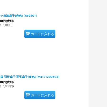
ク舞踏扇子(赤色)
[
hb9401
]
00
円
(税別)
込
:
1,100
円
)
カートに入れる
版 羽根扇子 羽毛扇子(黄色)
[
ms121209b03
]
00
円
(税別)
込
:
1,980
円
)
カートに入れる