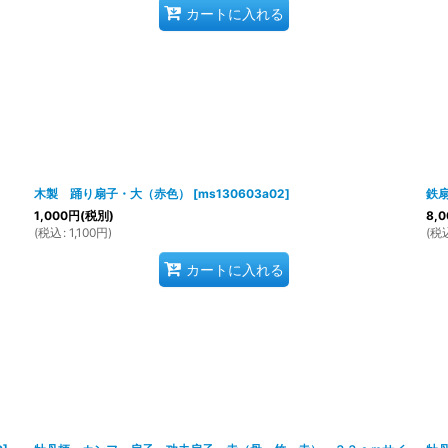
カートに入れる
木製 踊り扇子・大（赤色）
[
ms130603a02
]
鉄扇
1,000
円
(税別)
8,0
(
税込
:
1,100
円
)
(
税
カートに入れる