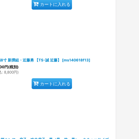
カートに入れる
8寸 新撰組・近藤勇 【TS-誠 近藤】
[
ms140618f13
]
00
円
(税別)
込
:
8,800
円
)
カートに入れる