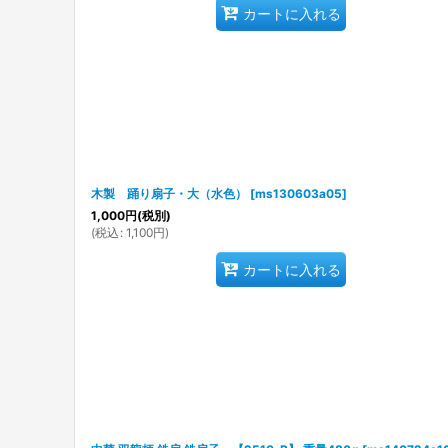
カートに入れる
木製 踊り扇子・大（水色）
[
ms130603a05
]
1,000
円
(税別)
(
税込
:
1,100
円
)
カートに入れる