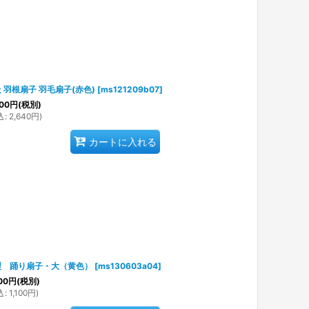
 羽根扇子 羽毛扇子(赤色)
[
ms121209b07
]
00
円
(税別)
込
:
2,640
円
)
カートに入れる
製 踊り扇子・大（黄色）
[
ms130603a04
]
00
円
(税別)
込
:
1,100
円
)