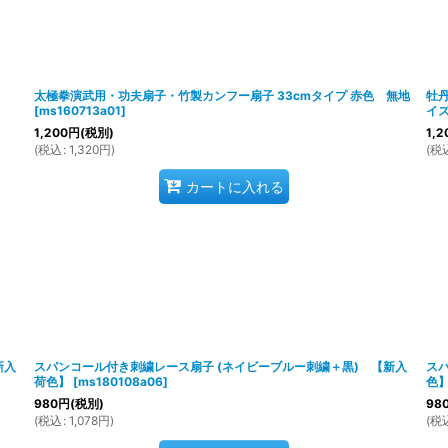
太極拳演武用・功夫扇子・竹製カンフー扇子 33cmタイプ 赤色 無地
牡
[
ms160713a01
]
イ
1,200
円
(税別)
1,2
(
税込
:
1,320
円
)
(
税
カートに入れる
新入
スパンコール付き刺繍レース扇子 (ネイビーブルー刺繍＋黒) 【新入
ス
荷色】
[
ms180108a06
]
色
980
円
(税別)
98
(
税込
:
1,078
円
)
(
税