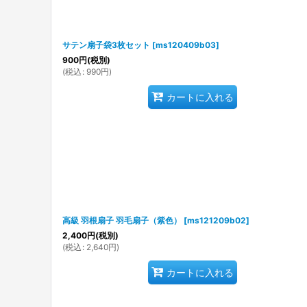
サテン扇子袋3枚セット
[
ms120409b03
]
900
円
(税別)
(
税込
:
990
円
)
カートに入れる
高級 羽根扇子 羽毛扇子（紫色）
[
ms121209b02
]
2,400
円
(税別)
(
税込
:
2,640
円
)
カートに入れる