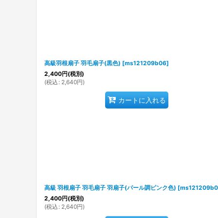
高級羽根扇子 羽毛扇子(黒色)
[
ms121209b06
]
2,400
円
(税別)
(
税込
:
2,640
円
)
カートに入れる
高級 羽根扇子 羽毛扇子 羽扇子(パール調ピンク色)
[
ms121209b
2,400
円
(税別)
(
税込
:
2,640
円
)