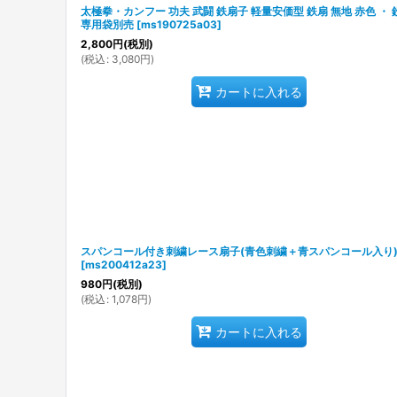
太極拳・カンフー 功夫 武闘 鉄扇子 軽量安価型 鉄扇 無地 赤色 ・ 
専用袋別売
[
ms190725a03
]
2,800
円
(税別)
(
税込
:
3,080
円
)
カートに入れる
スパンコール付き刺繍レース扇子(青色刺繍＋青スパンコール入り
[
ms200412a23
]
980
円
(税別)
(
税込
:
1,078
円
)
カートに入れる