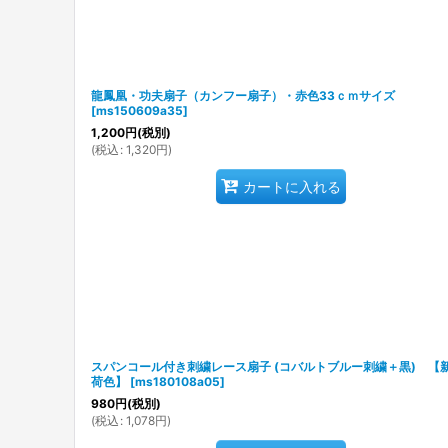
龍鳳凰・功夫扇子（カンフー扇子）・赤色33ｃｍサイズ
[
ms150609a35
]
1,200
円
(税別)
(
税込
:
1,320
円
)
カートに入れる
スパンコール付き刺繍レース扇子 (コバルトブルー刺繍＋黒) 【
荷色】
[
ms180108a05
]
980
円
(税別)
(
税込
:
1,078
円
)