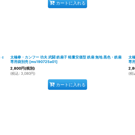
カートに入れる
３ｃ
太極拳・カンフー 功夫 武闘 鉄扇子 軽量安価型 鉄扇 無地 黒色・鉄扇
太極
専用袋別売
[
ms190725a01
]
専
2,800
円
(税別)
2,8
(
税込
:
3,080
円
)
(
税
カートに入れる