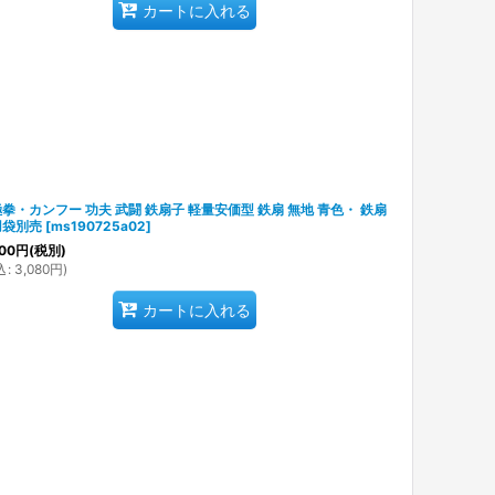
カートに入れる
拳・カンフー 功夫 武闘 鉄扇子 軽量安価型 鉄扇 無地 青色・ 鉄扇
用袋別売
[
ms190725a02
]
00
円
(税別)
込
:
3,080
円
)
カートに入れる