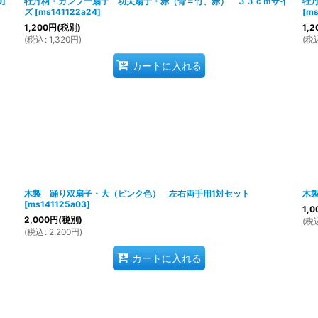
0
]
牡丹柄・カンフー扇子 功夫扇子・赤（骨＝竹、赤） ３３ｃｍサイ
牡
ズ
[
ms141122a24
]
[
ms
1,200
円
(税別)
1,2
(
税込
:
1,320
円
)
(
税
カートに入れる
木製 踊り双扇子・大（ピンク色） 左右両手用1対セット
木
[
ms141125a03
]
1,0
2,000
円
(税別)
(
税
(
税込
:
2,200
円
)
カートに入れる