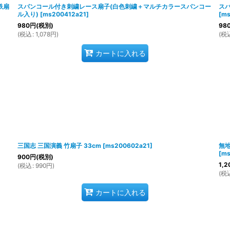
鉄扇
スパンコール付き刺繍レース扇子(白色刺繍＋マルチカラースパンコー
ス
ル入り)
[
ms200412a21
]
[
ms
980
円
(税別)
98
(
税込
:
1,078
円
)
(
税
カートに入れる
)
三国志 三国演義 竹扇子 33cm
[
ms200602a21
]
無
[
ms
900
円
(税別)
1,2
(
税込
:
990
円
)
(
税
カートに入れる