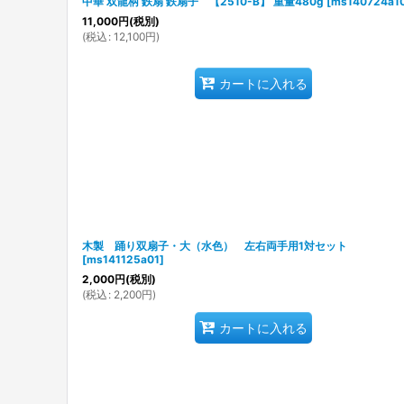
中華 双龍柄 鉄扇 鉄扇子 【2510-B】 重量480g
[
ms140724a1
11,000
円
(税別)
(
税込
:
12,100
円
)
カートに入れる
木製 踊り双扇子・大（水色） 左右両手用1対セット
[
ms141125a01
]
2,000
円
(税別)
(
税込
:
2,200
円
)
カートに入れる