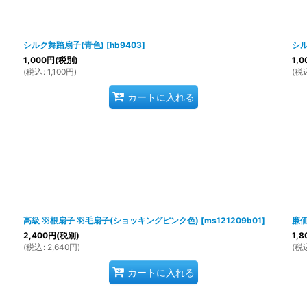
絞り込む
シルク舞踏扇子(青色)
[
hb9403
]
シル
1,000
円
(税別)
1,0
(
税込
:
1,100
円
)
(
税
カートに入れる
高級 羽根扇子 羽毛扇子(ショッキングピンク色)
[
ms121209b01
]
廉価
2,400
円
(税別)
1,8
(
税込
:
2,640
円
)
(
税
カートに入れる