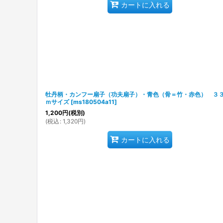
カートに入れる
牡丹柄・カンフー扇子（功夫扇子）・青色（骨＝竹・赤色） ３
ｍサイズ
[
ms180504a11
]
1,200
円
(税別)
(
税込
:
1,320
円
)
カートに入れる