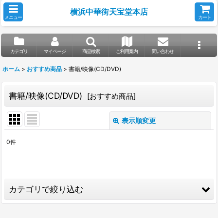
横浜中華街天宝堂本店
メニュー
カート
カテゴリ
マイページ
商品検索
ご利用案内
問い合わせ
ホーム
>
おすすめ商品
>
書籍/映像(CD/DVD)
書籍/映像(CD/DVD)
[
おすすめ商品
]
表示順変更
閉じる
0
件
サブカテゴリ
:
表示数
:
カテゴリで絞り込む
並び順
: