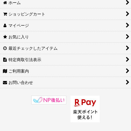
書籍/映像(CD/DVD) (全商品)
ホーム
絞り込む
書籍/映像(CD/DVD)
ショッピングカート
マイページ
太極拳
お気に入り
ブルース・リー
最近チェックしたアイテム
ジェット・リー
特定商取引法表示
カンフー映画
ご利用案内
その他
お問い合わせ