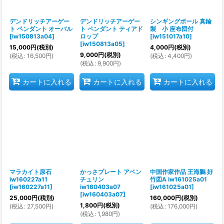
デンドリッチアーゲー
デンドリッチアーゲー
シンギングボール 真鍮
ト ペンダント オーバル
ト ペンダント ティアド
製 小 座布団付
[
iw150813a04
]
ロップ
[
iw151017a10
]
[
iw150813a05
]
15,000
円
(税別)
4,000
円
(税別)
9,000
円
(税別)
(
税込
:
16,500
円
)
(
税込
:
4,400
円
)
(
税込
:
9,900
円
)
カートに入れる
カートに入れる
カートに入れる
マラカイト原石
かっさプレート アベン
中国作家作品 王海鵬 好
iw160227a11
チュリン
竹図A iw161025a01
[
iw160227a11
]
iw160403a07
[
iw161025a01
]
[
iw160403a07
]
25,000
円
(税別)
160,000
円
(税別)
1,800
円
(税別)
(
税込
:
27,500
円
)
(
税込
:
176,000
円
)
(
税込
:
1,980
円
)