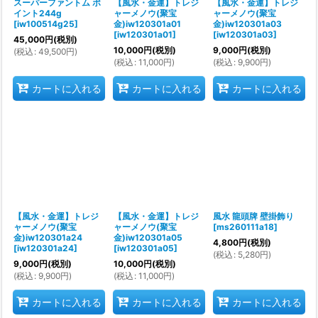
スーパーファントム ポ
【風水・金運】トレジ
【風水・金運】トレジ
イント244g
ャーメノウ(聚宝
ャーメノウ(聚宝
[
iw100514g25
]
金)iw120301a01
金)iw120301a03
[
iw120301a01
]
[
iw120301a03
]
45,000
円
(税別)
10,000
円
(税別)
9,000
円
(税別)
(
税込
:
49,500
円
)
(
税込
:
11,000
円
)
(
税込
:
9,900
円
)
カートに入れる
カートに入れる
カートに入れる
【風水・金運】トレジ
【風水・金運】トレジ
風水 龍頭牌 壁掛飾り
ャーメノウ(聚宝
ャーメノウ(聚宝
[
ms260111a18
]
金)iw120301a24
金)iw120301a05
4,800
円
(税別)
[
iw120301a24
]
[
iw120301a05
]
(
税込
:
5,280
円
)
9,000
円
(税別)
10,000
円
(税別)
(
税込
:
9,900
円
)
(
税込
:
11,000
円
)
カートに入れる
カートに入れる
カートに入れる