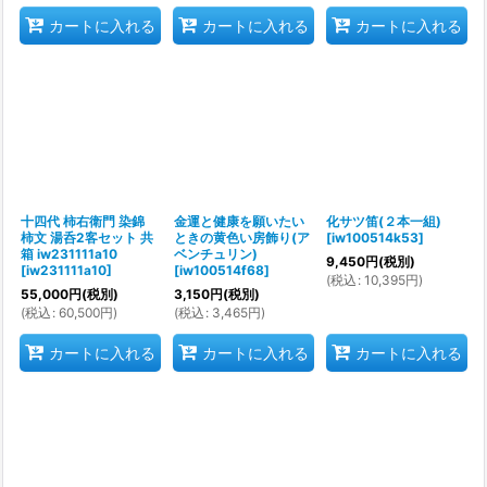
カートに入れる
カートに入れる
カートに入れる
十四代 柿右衛門 染錦
金運と健康を願いたい
化サツ笛(２本一組)
柿文 湯呑2客セット 共
ときの黄色い房飾り(ア
[
iw100514k53
]
箱 iw231111a10
ベンチュリン)
9,450
円
(税別)
[
iw231111a10
]
[
iw100514f68
]
(
税込
:
10,395
円
)
55,000
円
(税別)
3,150
円
(税別)
(
税込
:
60,500
円
)
(
税込
:
3,465
円
)
カートに入れる
カートに入れる
カートに入れる