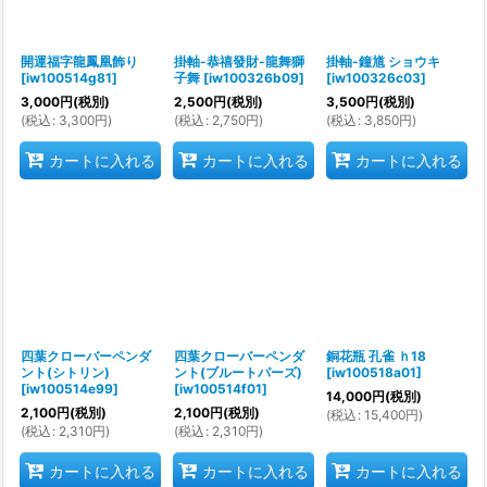
開運福字龍鳳凰飾り
掛軸-恭禧發財-龍舞獅
掛軸-鐘馗 ショウキ
[
iw100514g81
]
子舞
[
iw100326b09
]
[
iw100326c03
]
3,000
円
(税別)
2,500
円
(税別)
3,500
円
(税別)
(
税込
:
3,300
円
)
(
税込
:
2,750
円
)
(
税込
:
3,850
円
)
カートに入れる
カートに入れる
カートに入れる
四葉クローバーペンダ
四葉クローバーペンダ
銅花瓶 孔雀 ｈ18
ント(シトリン)
ント(ブルートパーズ)
[
iw100518a01
]
[
iw100514e99
]
[
iw100514f01
]
14,000
円
(税別)
2,100
円
(税別)
2,100
円
(税別)
(
税込
:
15,400
円
)
(
税込
:
2,310
円
)
(
税込
:
2,310
円
)
カートに入れる
カートに入れる
カートに入れる