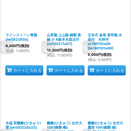
ラインストーン青龍
山昇龍 上山龍 銅製 真
五本爪 金巻 皇帝龍 水
[
iw082260a
]
鍮 小 A級本水晶玉付
晶付 水杯付
[
iw130211a07
]
iw190101a06
6,800
円
(税別)
[
iw190101a06
]
16,000
円
(税別)
(
税込
:
7,480
円
)
5,000
円
(税別)
(
税込
:
17,600
円
)
(
税込
:
5,500
円
)
カートに入れる
カートに入れる
カートに入れる
水晶 双貔貅(ひきゅう)
貔貅(ひきゅう) 台付大
貔貅(ひきゅう) 台付大
壁
[
iw100220a33
]
10H(銅製 雌)
翼有 10H(銅製 雄)