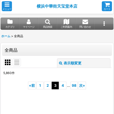
横浜中華街天宝堂本店
メニュー
カート
カテゴリ
マイページ
商品検索
ご利用案内
問い合わせ
ホーム
>
全商品
全商品
表示順変更
閉じる
5,860
件
表示数
:
«
前
1
2
3
4
...
98
次
»
並び順
:
絞り込む