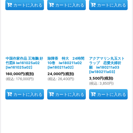
カートに入れる
カートに入れる
カートに入れる
中国作家作品 王海鵬 好
除障香 特大 24時間
アクアマリン丸玉スト
竹図B iw161025a02
10巻 iw180211a02
ラップ 恋愛夫婦祈
[
iw161025a02
]
[
iw180211a02
]
願 iw180211a03
[
iw180211a03
]
160,000
円
(税別)
24,000
円
(税別)
3,500
円
(税別)
(
税込
:
176,000
円
)
(
税込
:
26,400
円
)
(
税込
:
3,850
円
)
カートに入れる
カートに入れる
カートに入れる