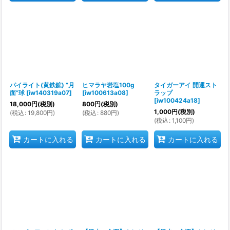
パイライト(黄鉄鉱) ”月
ヒマラヤ岩塩100g
タイガーアイ 開運スト
面”球
[
iw140319a07
]
[
iw100613a08
]
ラップ
[
iw100424a18
]
18,000
円
(税別)
800
円
(税別)
1,000
円
(税別)
(
税込
:
19,800
円
)
(
税込
:
880
円
)
(
税込
:
1,100
円
)
カートに入れる
カートに入れる
カートに入れる