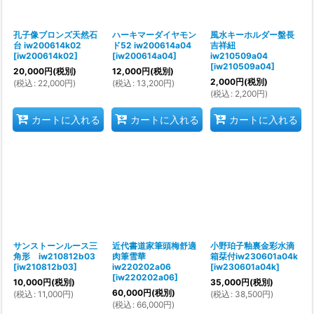
孔子像ブロンズ天然石
ハーキマーダイヤモン
風水キーホルダー盤長
台 iw200614k02
ド52 iw200614a04
吉祥紐
[
iw200614k02
]
[
iw200614a04
]
iw210509a04
[
iw210509a04
]
20,000
円
(税別)
12,000
円
(税別)
2,000
円
(税別)
(
税込
:
22,000
円
)
(
税込
:
13,200
円
)
(
税込
:
2,200
円
)
カートに入れる
カートに入れる
カートに入れる
サンストーンルース三
近代書道家筆頭梅舒適
小野珀子釉裏金彩水滴
角形 iw210812b03
肉筆雪華
箱栞付iw230601a04k
[
iw210812b03
]
iw220202a06
[
iw230601a04k
]
[
iw220202a06
]
10,000
円
(税別)
35,000
円
(税別)
60,000
円
(税別)
(
税込
:
11,000
円
)
(
税込
:
38,500
円
)
(
税込
:
66,000
円
)