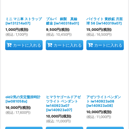
ミニ マニ車 ストラップ
プルパ 銅製 真鍮
パイライト 黄鉄鉱 月面
[
iw131214a07
]
鍍金
[
iw140318a01
]
球 56
[
iw140319a07
]
1,000
円
(税別)
9,500
円
(税別)
15,000
円
(税別)
(
税込
:
1,100
円
)
(
税込
:
10,450
円
)
(
税込
:
16,500
円
)
カートに入れる
カートに入れる
カートに入れる
old2気の安定盤掛時計
ヒマラヤゴールドアゼ
アゼツライトペンダン
[
iw081058a
]
ツライト ペンダント
ト iw140923a08
iw140923a07
[
iw140923a08
]
16,000
円
(税別)
[
iw140923a07
]
10,000
円
(税別)
(
税込
:
17,600
円
)
10,000
円
(税別)
(
税込
:
11,000
円
)
(
税込
:
11,000
円
)