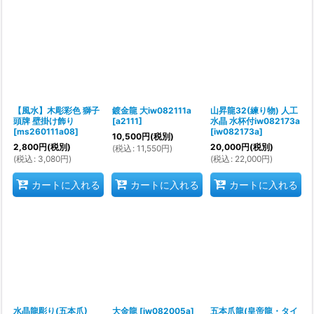
【風水】木彫彩色 獅子
鍍金龍 大iw082111a
山昇龍32(練り物) 人工
頭牌 壁掛け飾り
[
a2111
]
水晶 水杯付iw082173a
[
ms260111a08
]
[
iw082173a
]
10,500
円
(税別)
2,800
円
(税別)
20,000
円
(税別)
(
税込
:
11,550
円
)
(
税込
:
3,080
円
)
(
税込
:
22,000
円
)
カートに入れる
カートに入れる
カートに入れる
水晶龍彫り(五本爪)
大金龍
[
iw082005a
]
五本爪龍(皇帝龍・タイ