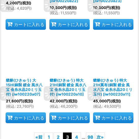
[
iw100220a22
]
[
iw100220a23
]
4,200
円
(税別)
10,500
円
(税別)
10,500
円
(税別)
(
税込
:
4,620
円
)
(
税込
:
11,550
円
)
(
税込
:
11,550
円
)
カートに入れる
カートに入れる
カートに入れる
貔貅(ひきゅう) 大
貔貅(ひきゅう) 特大
貔貅(ひきゅう) 特大
15H(銅製 鍍金 風水八
21H(銅製 鍍金 風水八
21H翼有(銅製 鍍金 風
宝 金糸水晶20ミリ玉
宝 金糸水晶20ミリ玉
水八宝 金糸水晶20ミリ
付)
[
iw100220a07
]
付)
[
iw100220a10
]
玉付)
[
iw100220a11
]
21,600
円
(税別)
42,000
円
(税別)
45,000
円
(税別)
(
税込
:
23,760
円
)
(
税込
:
46,200
円
)
(
税込
:
49,500
円
)
カートに入れる
カートに入れる
カートに入れる
«
前
1
2
3
4
...
98
次
»