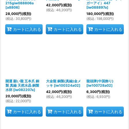
215giw088806a
ガーアイ）447
42,000
円
(税別)
[
a8806
]
[
iw088897a
]
(
税込
:
46,200
円
)
28,000
円
(税別)
180,000
円
(税別)
(
税込
:
30,800
円
)
(
税込
:
198,000
円
)
カートに入れる
カートに入れる
カートに入れる
開運 願い龍 五本爪 銅
大金龍 銅製(真鍮)金メ
龍頭牌(中国飾り)
製 真鍮 天然水晶 銅製
ッキ
[
iw100324a02
]
[
iw100728a02
]
水杯
[
iw082207a
]
42,000
円
(税別)
6,300
円
(税別)
20,000
円
(税別)
(
税込
:
46,200
円
)
(
税込
:
6,930
円
)
(
税込
:
22,000
円
)
カートに入れる
カートに入れる
カートに入れる