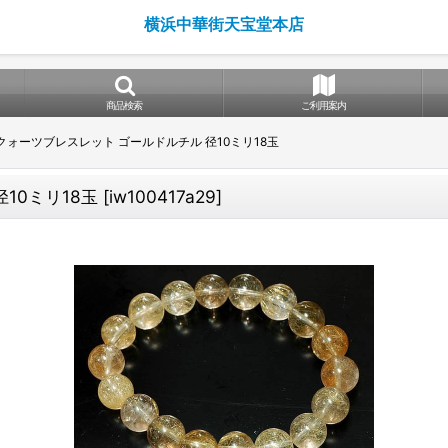
横浜中華街天宝堂本店
商品検索
ご利用案内
クォーツブレスレット ゴールドルチル 径10ミリ18玉
10ミリ18玉
[
iw100417a29
]