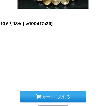
10ミリ18玉
[
iw100417a29
]
カートに入れる