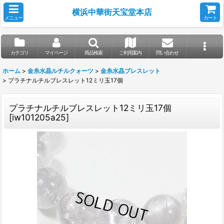
横浜中華街天宝堂本店
メニュー
カート
カテゴリ
マイページ
商品検索
ご利用案内
問い合わせ
ホーム
>
金糸水晶ルチルクォーツ
>
金糸水晶ブレスレット
>
プラチナルチルブレスレット12ミリ玉17個
プラチナルチルブレスレット12ミリ玉17個
[
iw101205a25
]