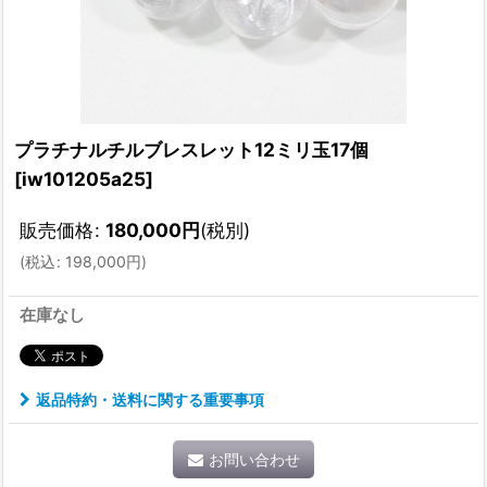
プラチナルチルブレスレット12ミリ玉17個
[
iw101205a25
]
販売価格
:
180,000
円
(税別)
(
税込
:
198,000
円
)
在庫なし
返品特約・送料に関する重要事項
お問い合わせ