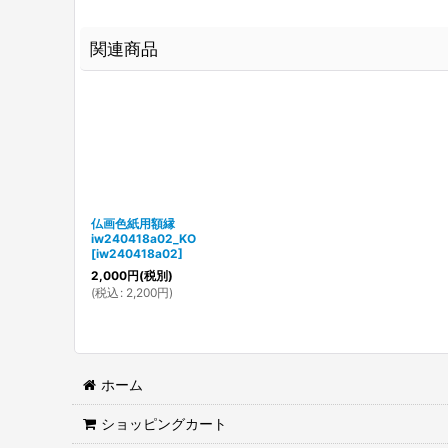
関連商品
仏画色紙用額縁
iw240418a02_KO
[
iw240418a02
]
2,000
円
(税別)
(
税込
:
2,200
円
)
ホーム
ショッピングカート