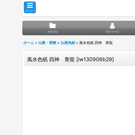
メニュー
カテゴリ
マイページ
ホーム
>
仏教・密教
>
仏画色紙
>
風水色紙 四神 青龍
風水色紙 四神 青龍
[
iw130906b29
]