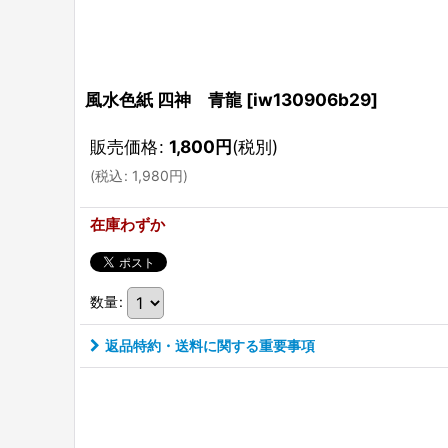
風水色紙 四神 青龍
[
iw130906b29
]
販売価格
:
1,800
円
(税別)
(
税込
:
1,980
円
)
在庫わずか
数量
:
返品特約・送料に関する重要事項