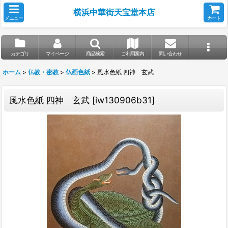
横浜中華街天宝堂本店
メニュー
カート
カテゴリ
マイページ
商品検索
ご利用案内
問い合わせ
ホーム
>
仏教・密教
>
仏画色紙
>
風水色紙 四神 玄武
風水色紙 四神 玄武
[
iw130906b31
]