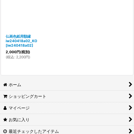
仏画色紙用額縁
iw240418a02_KO
[
iw240418a02
]
2,000
円
(税別)
(
税込
:
2,200
円
)
ホーム
ショッピングカート
マイページ
お気に入り
最近チェックしたアイテム