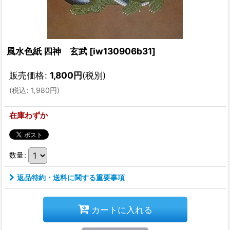
風水色紙 四神 玄武
[
iw130906b31
]
販売価格
:
1,800
円
(税別)
(
税込
:
1,980
円
)
在庫わずか
数量
:
返品特約・送料に関する重要事項
カートに入れる