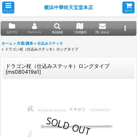
横浜中華街天宝堂本店
メニュー
カート
カテゴリ
マイページ
商品検索
ご利用案内
問い合わせ
ホーム
>
共通/護身
>
仕込みステッキ
>
ドラゴン杖（仕込みステッキ）ロングタイプ
ドラゴン杖（仕込みステッキ）ロングタイプ
[
ms080419a1
]