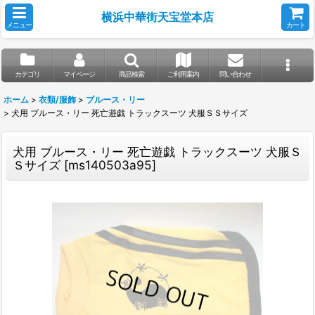
横浜中華街天宝堂本店
メニュー
カート
カテゴリ
マイページ
商品検索
ご利用案内
問い合わせ
ホーム
>
衣類/服飾
>
ブルース・リー
>
犬用 ブルース・リー 死亡遊戯 トラックスーツ 犬服ＳＳサイズ
犬用 ブルース・リー 死亡遊戯 トラックスーツ 犬服Ｓ
Ｓサイズ
[
ms140503a95
]