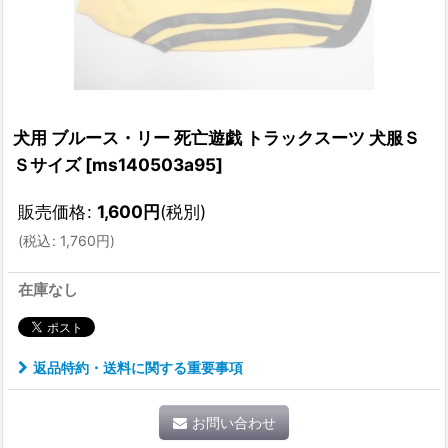
犬用 ブルース・リー 死亡遊戯 トラックスーツ 犬服Ｓ
Ｓサイズ
[
ms140503a95
]
販売価格
:
1,600
円
(税別)
(
税込
:
1,760
円
)
在庫なし
返品特約・送料に関する重要事項
お問い合わせ