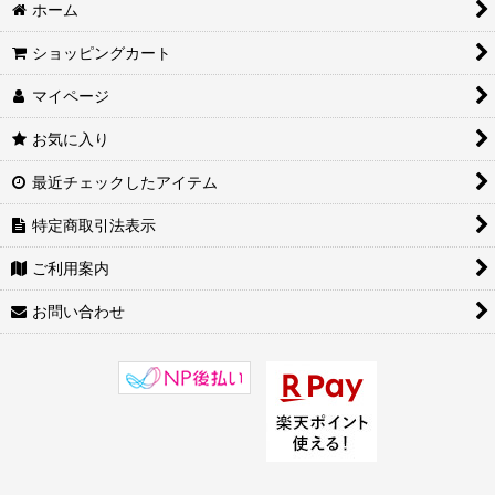
衣類/服飾 (全商品)
ホーム
シューズ
ショッピングカート
マイページ
太極拳/カンフースーツ・チャンパオ
お気に入り
太極拳/カンフーパンツ
最近チェックしたアイテム
太極拳/カンフーシャツ ジャケット
特定商取引法表示
Tシャツ
ご利用案内
ブルース・リー
お問い合わせ
その他