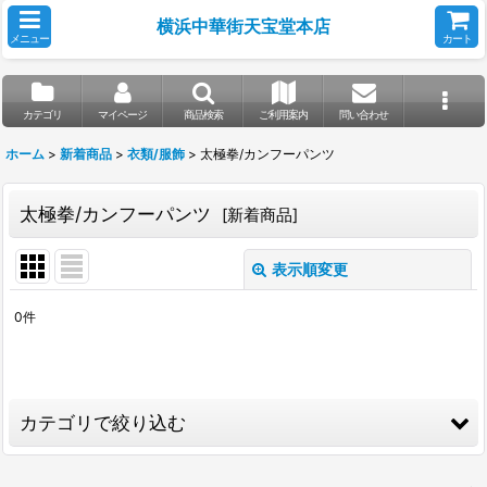
横浜中華街天宝堂本店
メニュー
カート
カテゴリ
マイページ
商品検索
ご利用案内
問い合わせ
ホーム
>
新着商品
>
衣類/服飾
>
太極拳/カンフーパンツ
太極拳/カンフーパンツ
[
新着商品
]
表示順変更
閉じる
0
件
表示数
:
並び順
:
カテゴリで絞り込む
絞り込む