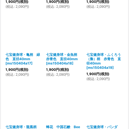
1,900
円
(税別)
1,900
円
(税別)
1,900
円
(税別)
(
税込
:
2,090
円
)
(
税込
:
2,090
円
)
(
税込
:
2,090
円
)
七宝健身球・亀柄 緑
七宝健身球・金魚柄
七宝健身球・ふくろう
色 直径40mm
赤青色 直径40mm
（梟）柄 赤青色 直
[
ms150404a17
]
[
ms150404a18
]
径40mm
[
ms150404a19
]
1,900
円
(税別)
1,900
円
(税別)
1,900
円
(税別)
(
税込
:
2,090
円
)
(
税込
:
2,090
円
)
(
税込
:
2,090
円
)
七宝健身球・龍凰柄
蜂花 中国石鹸 Bee
七宝健身球・パンダ