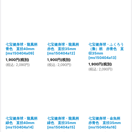
七宝健身球・龍凰柄
七宝健身球・龍凰柄
七宝健身球・ふくろう
青色 直径40mm
赤色 直径35mm
（梟）柄 赤青色 直
[
ms150404a09
]
[
ms150404a12
]
径35mm
[
ms150404a13
]
1,900
円
(税別)
1,900
円
(税別)
1,900
円
(税別)
(
税込
:
2,090
円
)
(
税込
:
2,090
円
)
(
税込
:
2,090
円
)
七宝健身球・龍凰柄
七宝健身球・龍凰柄
七宝健身球・金魚柄
緑色 直径40mm
緑色 直径35mm
赤青色 直径35mm
[
ms150404a14
]
[
ms150404a15
]
[
ms150404a16
]