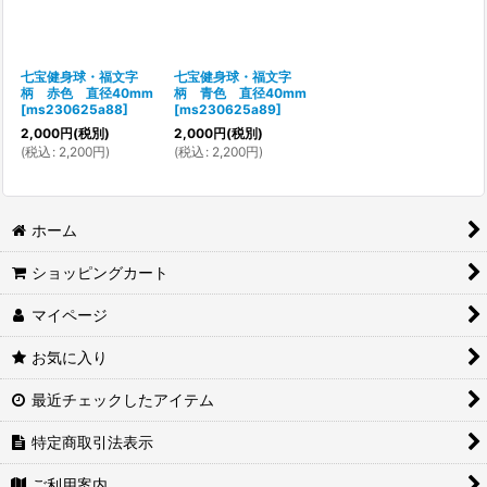
七宝健身球・福文字
七宝健身球・福文字
柄 赤色 直径40mm
柄 青色 直径40mm
[
ms230625a88
]
[
ms230625a89
]
2,000
円
(税別)
2,000
円
(税別)
(
税込
:
2,200
円
)
(
税込
:
2,200
円
)
ホーム
ショッピングカート
マイページ
お気に入り
最近チェックしたアイテム
特定商取引法表示
ご利用案内