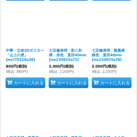
中華・立体3Dポスター
七宝健身球・彩八卦
七宝健身球・龍凰柄
「山上の虎」
柄 赤色 直径40mm
緑色 直径40mm
[
ms170326a36
]
[
ms230625a72
]
[
ms230625a76
]
800
円
(税別)
2,000
円
(税別)
2,000
円
(税別)
(
税込
:
880
円
)
(
税込
:
2,200
円
)
(
税込
:
2,200
円
)
カートに入れる
カートに入れる
カートに入れる