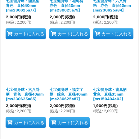
七宝健身球・龍凰柄
七宝健身球・花鳥柄
七宝健身球・六八卦
青色 直径40mm
赤色 直径40mm
柄 赤色 直径40mm
[
ms230625a77
]
[
ms230625a79
]
[
ms230625a84
]
2,000
円
(税別)
2,000
円
(税別)
2,000
円
(税別)
(
税込
:
2,200
円
)
(
税込
:
2,200
円
)
(
税込
:
2,200
円
)
カートに入れる
カートに入れる
カートに入れる
七宝健身球・六八卦
七宝健身球・福文字
七宝健身球・龍凰柄
柄 青色 直径40mm
柄 緑色 直径40mm
黄色 直径35mm
[
ms230625a85
]
[
ms230625a87
]
[
ms150404a02
]
2,000
円
(税別)
2,000
円
(税別)
1,900
円
(税別)
(
税込
:
2,200
円
)
(
税込
:
2,200
円
)
(
税込
:
2,090
円
)
カートに入れる
カートに入れる