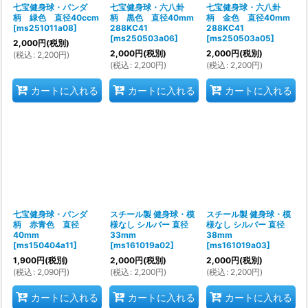
七宝健身球・パンダ
七宝健身球・六八卦
七宝健身球・六八卦
柄 緑色 直径40ccm
柄 黒色 直径40mm
柄 金色 直径40mm
[
ms251011a08
]
288KC41
288KC41
[
ms250503a06
]
[
ms250503a05
]
2,000
円
(税別)
2,000
円
(税別)
2,000
円
(税別)
(
税込
:
2,200
円
)
(
税込
:
2,200
円
)
(
税込
:
2,200
円
)
カートに入れる
カートに入れる
カートに入れる
七宝健身球・パンダ
スチール製 健身球・模
スチール製 健身球・模
柄 赤青色 直径
様なし シルバー 直径
様なし シルバー 直径
40mm
33mm
38mm
[
ms150404a11
]
[
ms161019a02
]
[
ms161019a03
]
1,900
円
(税別)
2,000
円
(税別)
2,000
円
(税別)
(
税込
:
2,090
円
)
(
税込
:
2,200
円
)
(
税込
:
2,200
円
)
カートに入れる
カートに入れる
カートに入れる