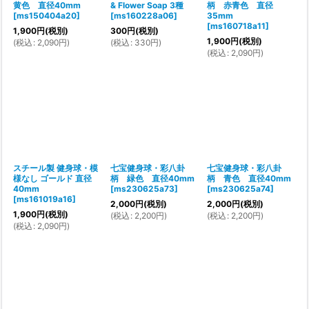
黄色 直径40mm
& Flower Soap 3種
柄 赤青色 直径
[
ms150404a20
]
[
ms160228a06
]
35mm
[
ms160718a11
]
1,900
円
(税別)
300
円
(税別)
1,900
円
(税別)
(
税込
:
2,090
円
)
(
税込
:
330
円
)
(
税込
:
2,090
円
)
スチール製 健身球・模
七宝健身球・彩八卦
七宝健身球・彩八卦
様なし ゴールド 直径
柄 緑色 直径40mm
柄 青色 直径40mm
40mm
[
ms230625a73
]
[
ms230625a74
]
[
ms161019a16
]
2,000
円
(税別)
2,000
円
(税別)
1,900
円
(税別)
(
税込
:
2,200
円
)
(
税込
:
2,200
円
)
(
税込
:
2,090
円
)