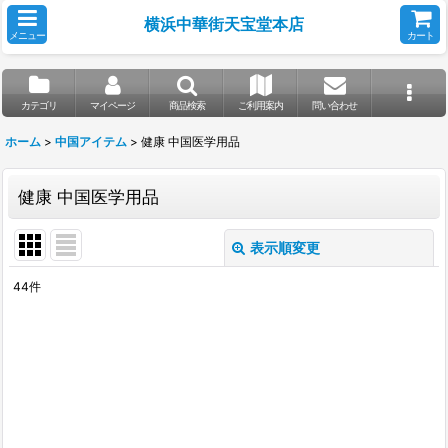
横浜中華街天宝堂本店
メニュー
カート
カテゴリ
マイページ
商品検索
ご利用案内
問い合わせ
ホーム
>
中国アイテム
>
健康 中国医学用品
健康 中国医学用品
表示順変更
閉じる
44
件
表示数
:
並び順
:
絞り込む