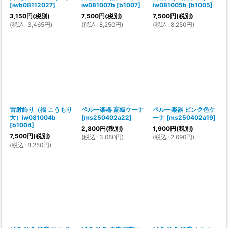
[
iwb08112027
]
iw081007b
[
b1007
]
iw081005b
[
b1005
]
3,150
円
(税別)
7,500
円
(税別)
7,500
円
(税別)
(
税込
:
3,465
円
)
(
税込
:
8,250
円
)
(
税込
:
8,250
円
)
雷射飾り（福 こうもり
ペルー楽器 高級ケーナ
ペルー楽器 ピンク色ケ
大）iw081004b
[
ms250402a22
]
ーナ
[
ms250402a19
]
[
b1004
]
2,800
円
(税別)
1,900
円
(税別)
7,500
円
(税別)
(
税込
:
3,080
円
)
(
税込
:
2,090
円
)
(
税込
:
8,250
円
)