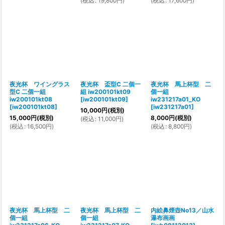
(
税込
:
19,800
円
)
(
税込
:
17,600
円
)
夜光杯 ワイングラス
夜光杯 盃型C 二個一
夜光杯 馬上杯型 二
型C 二個一組
組 iw200101kt09
個一組
iw200101kt08
[
iw200101kt09
]
iw231217a01_KO
[
iw200101kt08
]
[
iw231217a01
]
10,000
円
(税別)
15,000
円
(税別)
8,000
円
(税別)
(
税込
:
11,000
円
)
(
税込
:
16,500
円
)
(
税込
:
8,800
円
)
夜光杯 馬上杯型 二
夜光杯 馬上杯型 二
内絵鼻煙壺No13／山水
個一組
個一組
瀑布画画