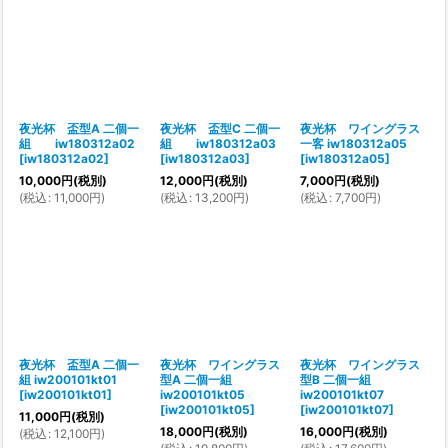
夜光杯 盃型A 二個一
夜光杯 盃型C 二個一
夜光杯 ワイングラス
組 iw180312a02
組 iw180312a03
一客 iw180312a05
[
iw180312a02
]
[
iw180312a03
]
[
iw180312a05
]
10,000
円
(税別)
12,000
円
(税別)
7,000
円
(税別)
(
税込
:
11,000
円
)
(
税込
:
13,200
円
)
(
税込
:
7,700
円
)
夜光杯 盃型A 二個一
夜光杯 ワイングラス
夜光杯 ワイングラス
組 iw200101kt01
型A 二個一組
型B 二個一組
[
iw200101kt01
]
iw200101kt05
iw200101kt07
[
iw200101kt05
]
[
iw200101kt07
]
11,000
円
(税別)
18,000
円
(税別)
16,000
円
(税別)
(
税込
:
12,100
円
)