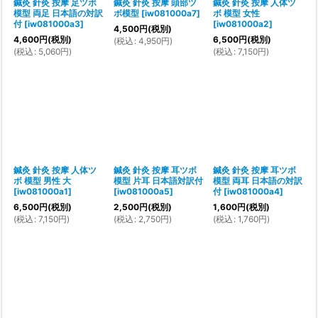
鍼灸 針灸 按摩 足ツボ
鍼灸 針灸 按摩 頭部ツ
鍼灸 針灸 按摩 人体ツ
模型 両足 日本語の対訳
ボ模型
[
iw081000a7
]
ボ 模型 女性
付
[
iw081000a3
]
[
iw081000a2
]
4,500
円
(税別)
4,600
円
(税別)
6,500
円
(税別)
(
税込
:
4,950
円
)
(
税込
:
5,060
円
)
(
税込
:
7,150
円
)
鍼灸 針灸 按摩 人体ツ
鍼灸 針灸 按摩 耳ツボ
鍼灸 針灸 按摩 耳ツボ
ボ 模型 男性 大
模型 片耳 日本語対訳付
模型 両耳 日本語の対訳
[
iw081000a1
]
[
iw081000a5
]
付
[
iw081000a4
]
6,500
円
(税別)
2,500
円
(税別)
1,600
円
(税別)
(
税込
:
7,150
円
)
(
税込
:
2,750
円
)
(
税込
:
1,760
円
)