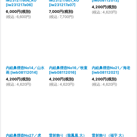
iw231217a06_KO
iw231217a07_KO
[
iwb08112013
]
[
iw231217a06
]
[
iw231217a07
]
4,200
円
(税別)
6,000
円
(税別)
7,000
円
(税別)
(
税込
:
4,620
円
)
(
税込
:
6,600
円
)
(
税込
:
7,700
円
)
内絵鼻煙壺No14／山水
内絵鼻煙壺No16／牧童
内絵鼻煙壺No21／海老
画
[
iwb08112014
]
[
iwb08112016
]
[
iwb08112021
]
4,200
円
(税別)
4,200
円
(税別)
4,200
円
(税別)
(
税込
:
4,620
円
)
(
税込
:
4,620
円
)
(
税込
:
4,620
円
)
内絵鼻煙壺No27／虎
雷射飾り（龍鳳凰 大）
雷射飾り（福字 大）