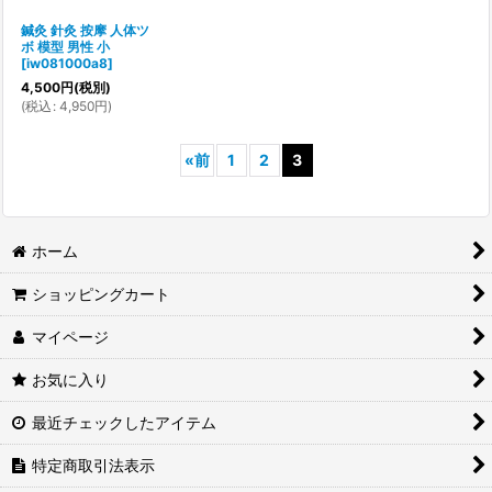
鍼灸 針灸 按摩 人体ツ
ボ 模型 男性 小
[
iw081000a8
]
4,500
円
(税別)
(
税込
:
4,950
円
)
«
前
1
2
3
ホーム
ショッピングカート
マイページ
お気に入り
最近チェックしたアイテム
特定商取引法表示