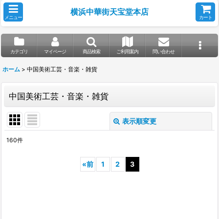
横浜中華街天宝堂本店
メニュー
カート
カテゴリ
マイページ
商品検索
ご利用案内
問い合わせ
ホーム
>
中国美術工芸・音楽・雑貨
中国美術工芸・音楽・雑貨
表示順変更
閉じる
160
件
サブカテゴリ
:
«
前
1
2
3
表示数
:
並び順
: