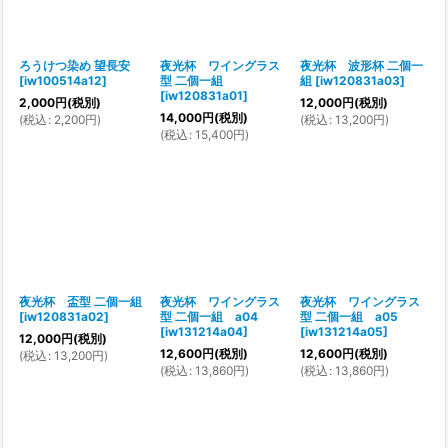
絞り込む
ろうけつ染め 望長安
夜光杯 ワイングラス
夜光杯 波形杯 二個一
[
iw100514a12
]
型 二個一組
組
[
iw120831a03
]
[
iw120831a01
]
2,000
円
(税別)
12,000
円
(税別)
14,000
円
(税別)
(
税込
:
2,200
円
)
(
税込
:
13,200
円
)
(
税込
:
15,400
円
)
夜光杯 盃型 二個一組
夜光杯 ワイングラス
夜光杯 ワイングラス
[
iw120831a02
]
型 二個一組 a04
型 二個一組 a05
[
iw131214a04
]
[
iw131214a05
]
12,000
円
(税別)
12,600
円
(税別)
12,600
円
(税別)
(
税込
:
13,200
円
)
(
税込
:
13,860
円
)
(
税込
:
13,860
円
)