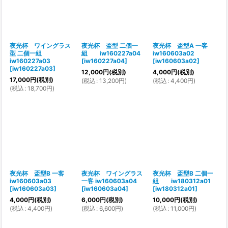
夜光杯 ワイングラス
夜光杯 盃型 二個一
夜光杯 盃型A 一客
型 二個一組
組 iw160227a04
iw160603a02
iw160227a03
[
iw160227a04
]
[
iw160603a02
]
[
iw160227a03
]
12,000
円
(税別)
4,000
円
(税別)
17,000
円
(税別)
(
税込
:
13,200
円
)
(
税込
:
4,400
円
)
(
税込
:
18,700
円
)
夜光杯 盃型B 一客
夜光杯 ワイングラス
夜光杯 盃型B 二個一
iw160603a03
一客 iw160603a04
組 iw180312a01
[
iw160603a03
]
[
iw160603a04
]
[
iw180312a01
]
4,000
円
(税別)
6,000
円
(税別)
10,000
円
(税別)
(
税込
:
4,400
円
)
(
税込
:
6,600
円
)
(
税込
:
11,000
円
)