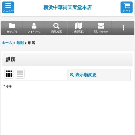
横浜中華街天宝堂本店
メニュー
カート
カテゴリ
マイページ
商品検索
ご利用案内
問い合わせ
ホーム
>
瑞獣
>
麒麟
麒麟
表示順変更
閉じる
14
件
表示数
:
並び順
:
絞り込む