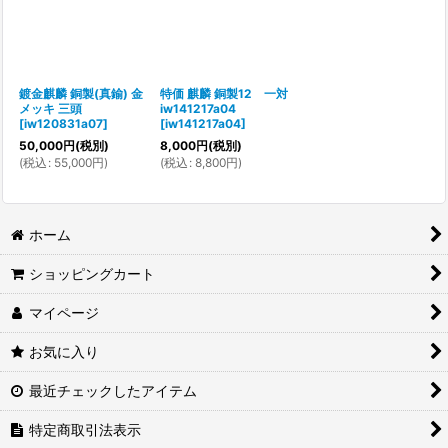
鍍金麒麟 銅製(真鍮) 金
特価 麒麟 銅製12 一対
メッキ 三頭
iw141217a04
[
iw120831a07
]
[
iw141217a04
]
50,000
円
(税別)
8,000
円
(税別)
(
税込
:
55,000
円
)
(
税込
:
8,800
円
)
ホーム
ショッピングカート
マイページ
お気に入り
最近チェックしたアイテム
特定商取引法表示