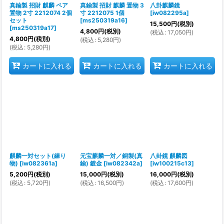
真鍮製 招財 麒麟 ペア
真鍮製 招財 麒麟 置物 3
八卦麒麟鏡
置物 2寸 2212074 2個
寸 2212075 1個
[
iw082295a
]
セット
[
ms250319a16
]
15,500
円
(税別)
[
ms250319a17
]
4,800
円
(税別)
(
税込
:
17,050
円
)
4,800
円
(税別)
(
税込
:
5,280
円
)
(
税込
:
5,280
円
)
カートに入れる
カートに入れる
カートに入れる
麒麟一対セット(練り
元宝麒麟一対／銅製(真
八卦鏡 麒麟図
物)
[
iw082361a
]
鍮) 鍍金
[
iw082342a
]
[
iw100215c13
]
5,200
円
(税別)
15,000
円
(税別)
16,000
円
(税別)
(
税込
:
5,720
円
)
(
税込
:
16,500
円
)
(
税込
:
17,600
円
)