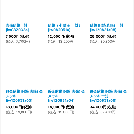
真鍮麒麟一対
麒麟（小 鍍金 一対）
麒麟 銅製(真鍮) 一対
[
iw082033a
]
[
iw082051a
]
[
iw120831a08
]
7,000
円
(税別)
12,000
円
(税別)
28,000
円
(税別)
(
税込
:
7,700
円
)
(
税込
:
13,200
円
)
(
税込
:
30,800
円
)
鍍金麒麟 銅製(真鍮) 金
鍍金麒麟 銅製(真鍮) 金
鍍金麒麟 銅製(真鍮) 金
メッキ
メッキ
メッキ 一対
[
iw120831a05
]
[
iw120831a04
]
[
iw120831a06
]
18,000
円
(税別)
18,000
円
(税別)
34,000
円
(税別)
(
税込
:
19,800
円
)
(
税込
:
19,800
円
)
(
税込
:
37,400
円
)