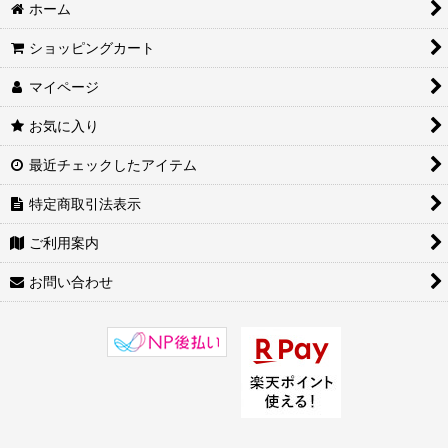
風水開運アイテム (全商品)
ホーム
八卦鏡・魔除け
ショッピングカート
マイページ
羅盤・風水尺
お気に入り
瓢箪・風鈴
最近チェックしたアイテム
文昌塔
特定商取引法表示
風水ファウンテン・龍珠
ご利用案内
純銀アイテム
お問い合わせ
七星陣
道教アイテム
風水開運アイテムその他