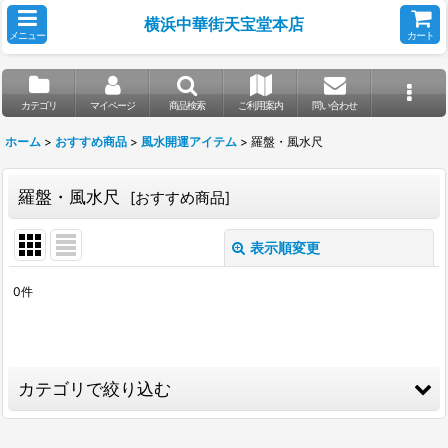
横浜中華街天宝堂本店
メニュー
カート
カテゴリ
マイページ
商品検索
ご利用案内
問い合わせ
ホーム
>
おすすめ商品
>
風水開運アイテム
>
羅盤・風水尺
羅盤・風水尺
[
おすすめ商品
]
表示順変更
閉じる
0
件
表示数
:
並び順
:
カテゴリで絞り込む
絞り込む