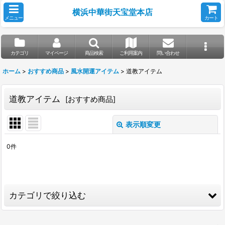
横浜中華街天宝堂本店
メニュー
カート
カテゴリ
マイページ
商品検索
ご利用案内
問い合わせ
ホーム
>
おすすめ商品
>
風水開運アイテム
>
道教アイテム
道教アイテム
[
おすすめ商品
]
表示順変更
閉じる
0
件
表示数
:
並び順
:
カテゴリで絞り込む
絞り込む