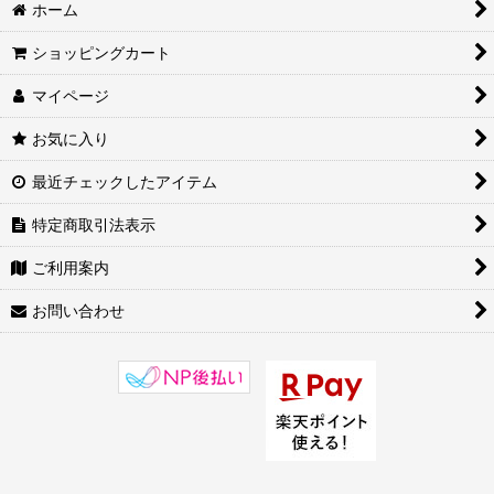
風水開運アイテム (全商品)
ホーム
八卦鏡・魔除け
ショッピングカート
マイページ
羅盤・風水尺
お気に入り
瓢箪・風鈴
最近チェックしたアイテム
文昌塔
特定商取引法表示
風水ファウンテン・龍珠
ご利用案内
純銀アイテム
お問い合わせ
七星陣
道教アイテム
風水開運アイテムその他