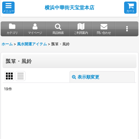
横浜中華街天宝堂本店
メニュー
カート
カテゴリ
マイページ
商品検索
ご利用案内
問い合わせ
ホーム
>
風水開運アイテム
>
瓢箪・風鈴
瓢箪・風鈴
表示順変更
閉じる
19
件
表示数
:
並び順
:
絞り込む