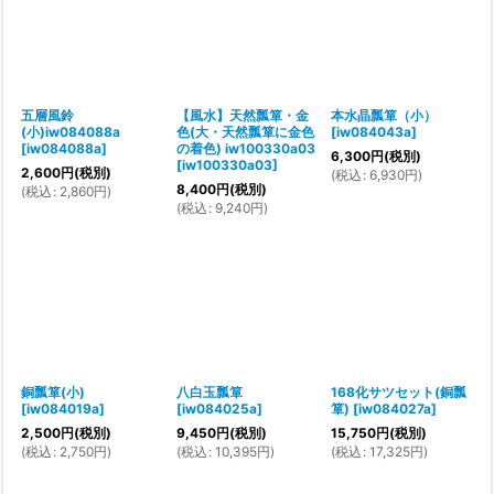
五層風鈴
【風水】天然瓢箪・金
本水晶瓢箪（小）
(小)iw084088a
色(大・天然瓢箪に金色
[
iw084043a
]
[
iw084088a
]
の着色) iw100330a03
6,300
円
(税別)
[
iw100330a03
]
2,600
円
(税別)
(
税込
:
6,930
円
)
8,400
円
(税別)
(
税込
:
2,860
円
)
(
税込
:
9,240
円
)
銅瓢箪(小)
八白玉瓢箪
168化サツセット(銅瓢
[
iw084019a
]
[
iw084025a
]
箪)
[
iw084027a
]
2,500
円
(税別)
9,450
円
(税別)
15,750
円
(税別)
(
税込
:
2,750
円
)
(
税込
:
10,395
円
)
(
税込
:
17,325
円
)