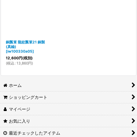
銅瓢箪 龍紋瓢箪21 銅製
(真鍮)
[
iw100330a05
]
12,600
円
(税別)
(
税込
:
13,860
円
)
ホーム
ショッピングカート
マイページ
お気に入り
最近チェックしたアイテム