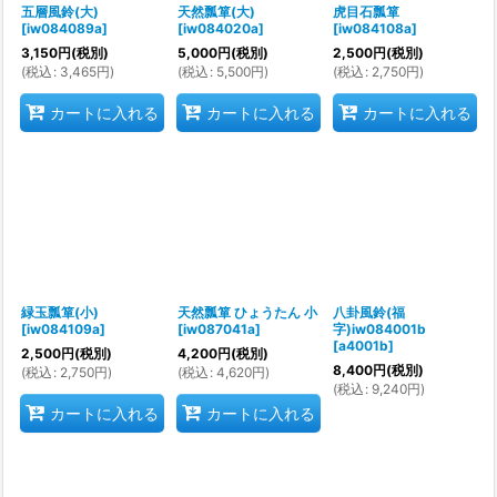
五層風鈴(大)
天然瓢箪(大)
虎目石瓢箪
[
iw084089a
]
[
iw084020a
]
[
iw084108a
]
3,150
円
(税別)
5,000
円
(税別)
2,500
円
(税別)
(
税込
:
3,465
円
)
(
税込
:
5,500
円
)
(
税込
:
2,750
円
)
カートに入れる
カートに入れる
カートに入れる
緑玉瓢箪(小)
天然瓢箪 ひょうたん 小
八卦風鈴(福
[
iw084109a
]
[
iw087041a
]
字)iw084001b
[
a4001b
]
2,500
円
(税別)
4,200
円
(税別)
8,400
円
(税別)
(
税込
:
2,750
円
)
(
税込
:
4,620
円
)
(
税込
:
9,240
円
)
カートに入れる
カートに入れる