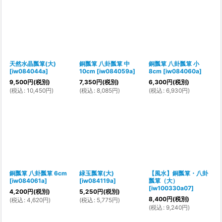
天然水晶瓢箪(大)
銅瓢箪 八卦瓢箪 中
銅瓢箪 八卦瓢箪 小
[
iw084044a
]
10cm
[
iw084059a
]
8cm
[
iw084060a
]
9,500
円
(税別)
7,350
円
(税別)
6,300
円
(税別)
(
税込
:
10,450
円
)
(
税込
:
8,085
円
)
(
税込
:
6,930
円
)
銅瓢箪 八卦瓢箪 6cm
緑玉瓢箪(大)
【風水】銅瓢箪・八卦
[
iw084061a
]
[
iw084119a
]
瓢箪（大）
[
iw100330a07
]
4,200
円
(税別)
5,250
円
(税別)
8,400
円
(税別)
(
税込
:
4,620
円
)
(
税込
:
5,775
円
)
(
税込
:
9,240
円
)