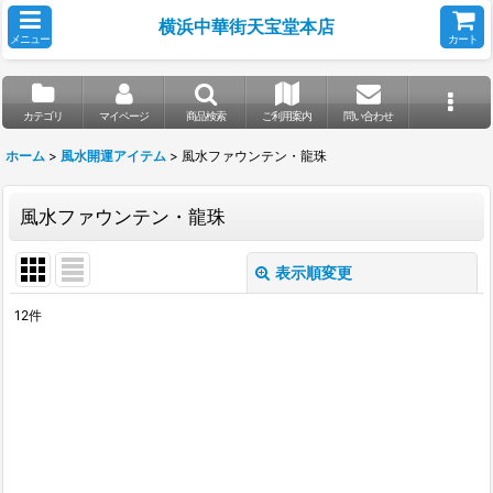
横浜中華街天宝堂本店
メニュー
カート
カテゴリ
マイページ
商品検索
ご利用案内
問い合わせ
ホーム
>
風水開運アイテム
>
風水ファウンテン・龍珠
風水ファウンテン・龍珠
表示順変更
閉じる
12
件
表示数
:
並び順
:
絞り込む