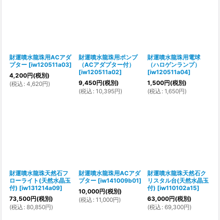
財運噴水龍珠用ACアダ
財運噴水龍珠用ポンプ
財運噴水龍珠用電球
プター
[
iw120511a03
]
（ACアダプター付）
（ハロゲンランプ）
[
iw120511a02
]
[
iw120511a04
]
4,200
円
(税別)
9,450
円
(税別)
1,500
円
(税別)
(
税込
:
4,620
円
)
(
税込
:
10,395
円
)
(
税込
:
1,650
円
)
財運噴水龍珠天然石フ
財運噴水龍珠用ACアダ
財運噴水龍珠天然石ク
ローライト(天然水晶玉
プター
[
iw141009b01
]
リスタル台(天然水晶玉
付)
[
iw131214a09
]
付)
[
iw110102a15
]
10,000
円
(税別)
73,500
円
(税別)
63,000
円
(税別)
(
税込
:
11,000
円
)
(
税込
:
80,850
円
)
(
税込
:
69,300
円
)