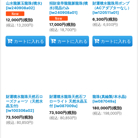
山水龍脈玉龍珠(噴水)
招財皇帝龍龍脈龍珠(噴
財運噴水龍珠用ポンプ
[
iw240908a02
]
水)現品のみ
（ACアダプターなし）
[
iw240908a01
]
[
iw120511a01
]
6,300
円
(税別)
12,000
円
(税別)
(
税込
:
6,930
円
)
17,000
円
(税別)
(
税込
:
13,200
円
)
(
税込
:
18,700
円
)
カートに入れる
カートに入れる
カートに入れる
財運噴水龍珠天然石ロ
財運噴水龍珠天然石フ
龍珠(真鍮製/本水晶)
ーズクォーツ（天然水
ローライト 天然水晶玉
[
iw087049a
]
晶玉付)
付
[
iw087009a
]
180,000
円
(税別)
[
iw100306a02
]
73,500
円
(税別)
(
税込
:
198,000
円
)
73,500
円
(税別)
(
税込
:
80,850
円
)
(
税込
:
80,850
円
)