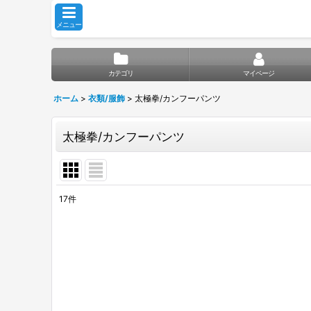
メニュー
カテゴリ
マイページ
ホーム
>
衣類/服飾
>
太極拳/カンフーパンツ
太極拳/カンフーパンツ
17
件
表示数
:
並び順
: