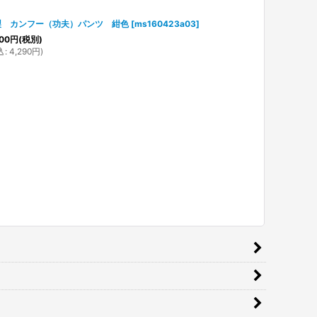
製 カンフー（功夫）パンツ 紺色
[
ms160423a03
]
00
円
(税別)
込
:
4,290
円
)