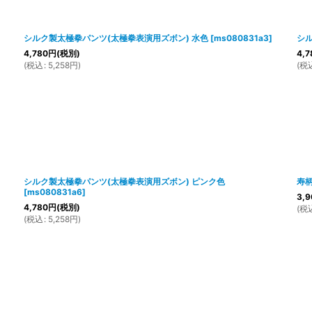
シルク製太極拳パンツ(太極拳表演用ズボン) 水色
[
ms080831a3
]
シル
4,780
円
(税別)
4,7
(
税込
:
5,258
円
)
(
税
シルク製太極拳パンツ(太極拳表演用ズボン) ピンク色
寿
[
ms080831a6
]
3,9
4,780
円
(税別)
(
税
(
税込
:
5,258
円
)