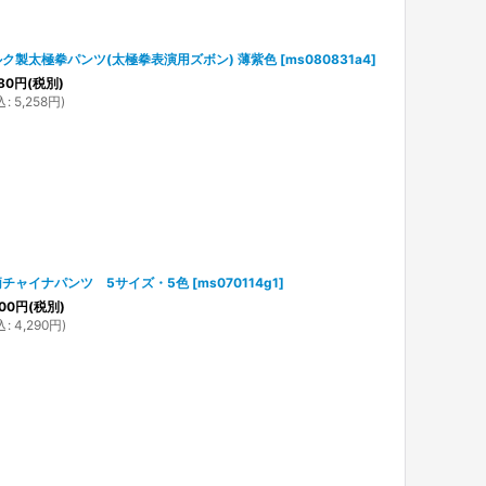
ク製太極拳パンツ(太極拳表演用ズボン) 薄紫色
[
ms080831a4
]
80
円
(税別)
込
:
5,258
円
)
柄チャイナパンツ 5サイズ・5色
[
ms070114g1
]
00
円
(税別)
込
:
4,290
円
)