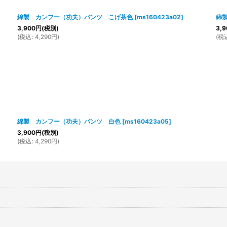
綿製 カンフー（功夫）パンツ こげ茶色
[
ms160423a02
]
綿
3,900
円
(税別)
3,9
(
税込
:
4,290
円
)
(
税
綿製 カンフー（功夫）パンツ 白色
[
ms160423a05
]
3,900
円
(税別)
(
税込
:
4,290
円
)