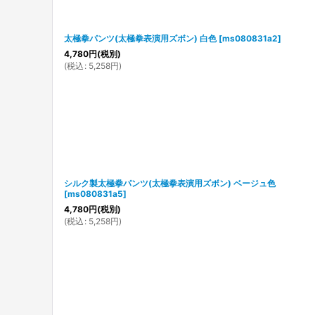
太極拳パンツ(太極拳表演用ズボン) 白色
[
ms080831a2
]
4,780
円
(税別)
(
税込
:
5,258
円
)
シルク製太極拳パンツ(太極拳表演用ズボン) ベージュ色
[
ms080831a5
]
4,780
円
(税別)
(
税込
:
5,258
円
)