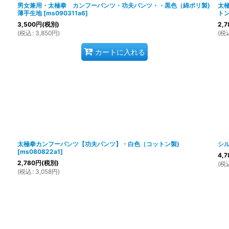
男女兼用・太極拳 カンフーパンツ・功夫パンツ・・黒色（綿ポリ製)
太
薄手生地
[
ms090311a6
]
トン
3,500
円
(税別)
2,7
(
税込
:
3,850
円
)
(
税
カートに入れる
太極拳カンフーパンツ【功夫パンツ】・白色（コットン製)
シル
[
ms080822a1
]
4,7
2,780
円
(税別)
(
税
(
税込
:
3,058
円
)