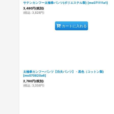
サテンカンフー太極拳パンツ(ポリエステル製)
[
ms071111a1
]
3,480
円
(税別)
(
税込
:
3,828
円
)
カートに入れる
太極拳カンフーパンツ【功夫パンツ】・黒色（コットン製)
[
ms070820a6
]
2,780
円
(税別)
(
税込
:
3,058
円
)