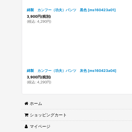
綿製 カンフー（功夫）パンツ 黒色
[
ms160423a01
]
3,900
円
(税別)
(
税込
:
4,290
円
)
綿製 カンフー（功夫）パンツ 灰色
[
ms160423a04
]
3,900
円
(税別)
(
税込
:
4,290
円
)
ホーム
ショッピングカート
マイページ