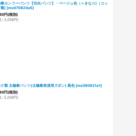
極拳カンフーパンツ【功夫パンツ】・ベージュ色（＝きなり)（コッ
製)
[
ms070820a5
]
80
円
(税別)
込
:
3,058
円
)
ク製 太極拳パンツ(太極拳表演用ズボン) 黒色
[
ms080831a1
]
80
円
(税別)
込
:
5,258
円
)