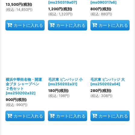
[
ms250319a07
]
[
ms090317a6
]
13,500
円
(税別)
1,200
円
(税別)
800
円
(税別)
(
税込
:
14,850
円
)
(
税込
:
1,320
円
)
(
税込
:
880
円
)
カートに入れる
カートに入れる
カートに入れる
横浜中華街名物・開運
毛沢東 ピンバッジ 小
毛沢東 ピンバッジ 大
金ブタ シャープペン
[
ms250202a31
]
[
ms250202a04
]
２色セット
180
円
(税別)
280
円
(税別)
[
ms250202a32
]
(
税込
:
198
円
)
(
税込
:
308
円
)
900
円
(税別)
(
税込
:
990
円
)
カートに入れる
カートに入れる
カートに入れる