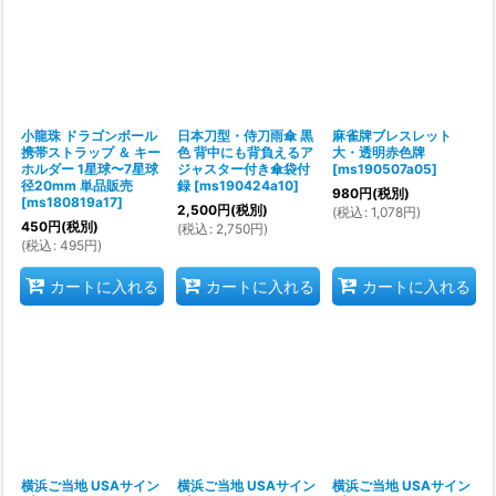
小龍珠 ドラゴンボール
日本刀型・侍刀雨傘 黒
麻雀牌ブレスレット
携帯ストラップ ＆ キー
色 背中にも背負えるア
大・透明赤色牌
ホルダー 1星球〜7星球
ジャスター付き傘袋付
[
ms190507a05
]
径20mm 単品販売
録
[
ms190424a10
]
980
円
(税別)
[
ms180819a17
]
2,500
円
(税別)
(
税込
:
1,078
円
)
450
円
(税別)
(
税込
:
2,750
円
)
(
税込
:
495
円
)
カートに入れる
カートに入れる
カートに入れる
横浜ご当地 USAサイン
横浜ご当地 USAサイン
横浜ご当地 USAサイン