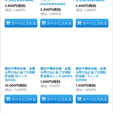
字
[
ms250924a06
]
ーカラー
字
[
ms250924a04
]
[
ms250924a05
]
2,600
円
(税別)
2,600
円
(税別)
2,600
円
(税別)
(
税込
:
2,860
円
)
(
税込
:
2,860
円
)
(
税込
:
2,860
円
)
カートに入れる
カートに入れる
カートに入れる
横浜中華街名物・金運
横浜中華街名物・金運
横浜中華街名物・金運
を呼び込む金ブタ招財
を呼び込む金ブタ招財
を呼び込む金ブタ招財
貯金箱 16インチ
貯金箱 6インチ
[
id101
]
貯金箱 7インチ
[
id103
]
[
id100
]
1,000
円
(税別)
10,000
円
(税別)
1,500
円
(税別)
(
税込
:
1,100
円
)
(
税込
:
11,000
円
)
(
税込
:
1,650
円
)
カートに入れる
カートに入れる
カートに入れる