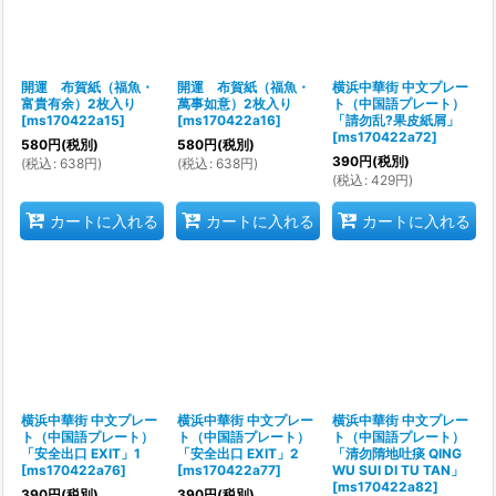
開運 布賀紙（福魚・
開運 布賀紙（福魚・
横浜中華街 中文プレー
富貴有余）2枚入り
萬事如意）2枚入り
ト（中国語プレート）
[
ms170422a15
]
[
ms170422a16
]
「請勿乱?果皮紙屑」
[
ms170422a72
]
580
円
(税別)
580
円
(税別)
390
円
(税別)
(
税込
:
638
円
)
(
税込
:
638
円
)
(
税込
:
429
円
)
カートに入れる
カートに入れる
カートに入れる
横浜中華街 中文プレー
横浜中華街 中文プレー
横浜中華街 中文プレー
ト（中国語プレート）
ト（中国語プレート）
ト（中国語プレート）
「安全出口 EXIT」1
「安全出口 EXIT」2
「清勿隋地吐痰 QING
[
ms170422a76
]
[
ms170422a77
]
WU SUI DI TU TAN」
[
ms170422a82
]
390
円
(税別)
390
円
(税別)