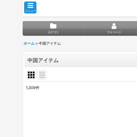
メニュー
カテゴリ
マイページ
ホーム
>
中国アイテム
中国アイテム
1,309
件
サブカテゴリ
:
表示数
:
並び順
: