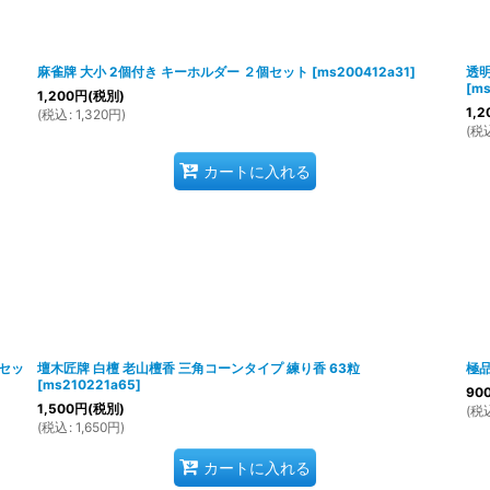
絞り込む
麻雀牌 大小 2個付き キーホルダー ２個セット
[
ms200412a31
]
透明
[
ms
1,200
円
(税別)
1,2
(
税込
:
1,320
円
)
(
税
カートに入れる
個セッ
壇木匠牌 白檀 老山檀香 三角コーンタイプ 練り香 63粒
極品
[
ms210221a65
]
90
1,500
円
(税別)
(
税
(
税込
:
1,650
円
)
カートに入れる