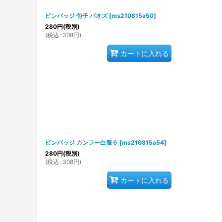
ピンバッジ 包子 パオズ
[
ms210815a50
]
280
円
(税別)
(
税込
:
308
円
)
カートに入れる
ピンバッジ カンフー白服６
[
ms210815a54
]
280
円
(税別)
(
税込
:
308
円
)
カートに入れる