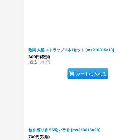
陰陽 太極 ストラップ 2本1セット
[
ms210815a13
]
300
円
(税別)
(
税込
:
330
円
)
カートに入れる
粒香 練り香 55粒 バラ香
[
ms210815a38
]
700
円
(税別)