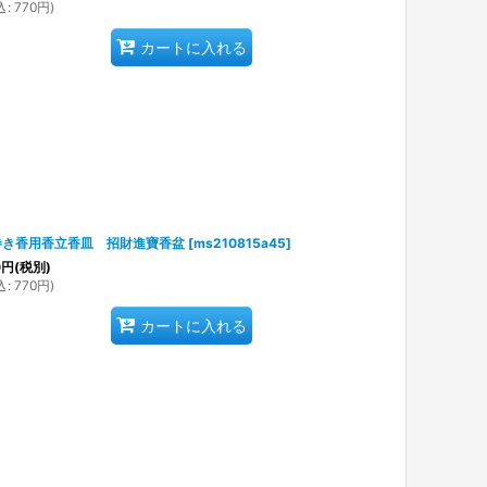
込
:
770
円
)
カートに入れる
巻き香用香立香皿 招財進寶香盆
[
ms210815a45
]
0
円
(税別)
込
:
770
円
)
カートに入れる