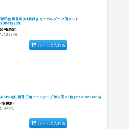
琥珀色 麻雀牌 大1個付き キーホルダー ２個セット
200412a33
]
00
円
(税別)
込
:
1,320
円
)
カートに入れる
100% 老山檀香 三角コーンタイプ 練り香 35粒
[
ms210221a66
]
0
円
(税別)
込
:
990
円
)
カートに入れる