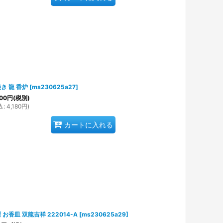
き 龍 香炉
[
ms230625a27
]
00
円
(税別)
込
:
4,180
円
)
カートに入れる
 お香皿 双龍吉祥 222014-A
[
ms230625a29
]