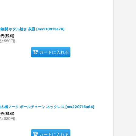
鎮製 ホタル焼き 灰皿
[
ms210913a76
]
0
円
(税別)
込
:
550
円
)
カートに入れる
太極マーク ボールチェーン ネックレス
[
ms220715a64
]
0
円
(税別)
込
:
880
円
)
カートに入れる