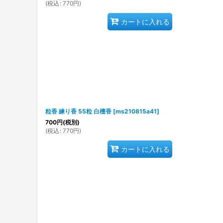
(
税込
:
770
円
)
カートに入れる
粒香 練り香 55粒 白檀香
[
ms210815a41
]
700
円
(税別)
(
税込
:
770
円
)
カートに入れる