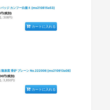
ンバッジ カンフー白服４
[
ms210815a53
]
0
円
(税別)
込
:
308
円
)
カートに入れる
 龍泉窯 香炉 プレーン No.222006
[
ms210913a08
]
00
円
(税別)
込
:
3,850
円
)
カートに入れる