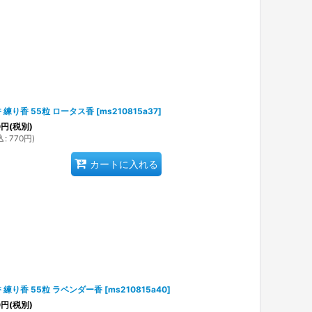
 練り香 55粒 ロータス香
[
ms210815a37
]
0
円
(税別)
込
:
770
円
)
カートに入れる
 練り香 55粒 ラベンダー香
[
ms210815a40
]
0
円
(税別)