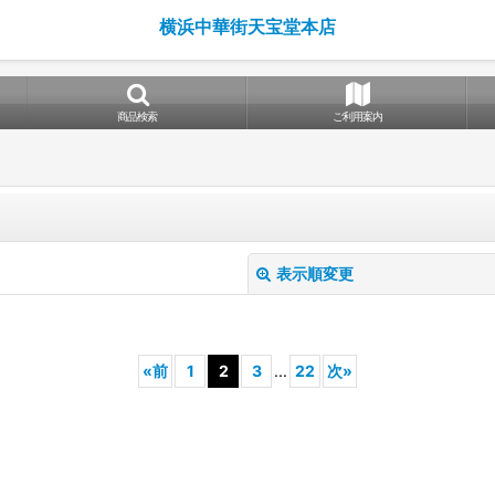
横浜中華街天宝堂本店
商品検索
ご利用案内
表示順変更
«
前
1
2
3
...
22
次
»