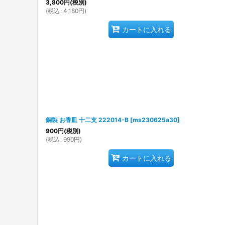
3,800
円
(税別)
(
税込
:
4,180
円
)
カートに入れる
銅製 お香皿 十二支 222014-B
[
ms230625a30
]
900
円
(税別)
(
税込
:
990
円
)
カートに入れる