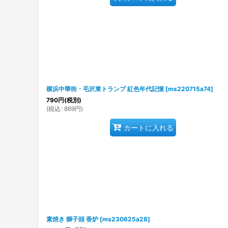
横浜中華街・毛沢東トランプ 紅色年代記憶
[
ms220715a74
]
790
円
(税別)
(
税込
:
869
円
)
カートに入れる
素焼き 獅子頭 香炉
[
ms230625a28
]