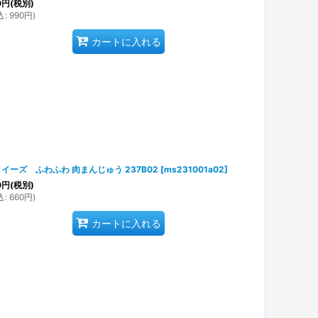
0
円
(税別)
込
:
990
円
)
カートに入れる
イーズ ふわふわ 肉まんじゅう 237B02
[
ms231001a02
]
0
円
(税別)
込
:
660
円
)
カートに入れる