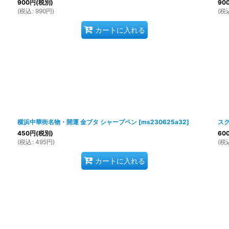
900
円
(税別)
90
(
税込
:
990
円
)
(
税
カートに入れる
横浜中華街名物・開運 金ブタ シャープペン
[
ms230625a32
]
スク
450
円
(税別)
60
(
税込
:
495
円
)
(
税
カートに入れる