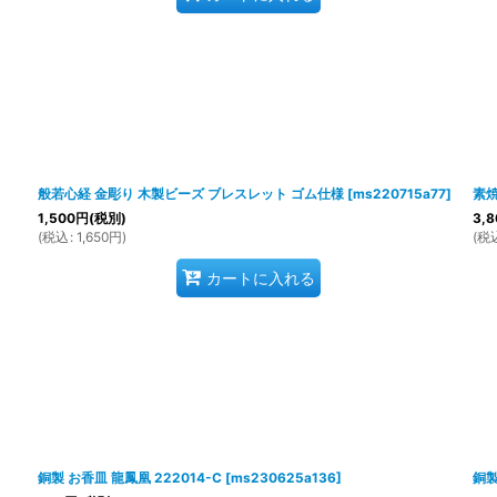
般若心経 金彫り 木製ビーズ ブレスレット ゴム仕様
[
ms220715a77
]
素焼
1,500
円
(税別)
3,8
(
税込
:
1,650
円
)
(
税
カートに入れる
銅製 お香皿 龍鳳凰 222014-C
[
ms230625a136
]
銅製