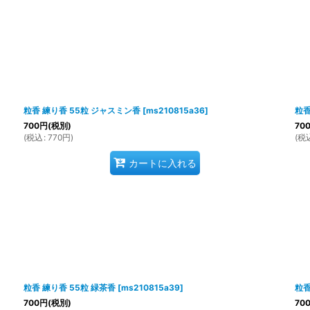
粒香 練り香 55粒 ジャスミン香
[
ms210815a36
]
粒香
700
円
(税別)
70
(
税込
:
770
円
)
(
税
カートに入れる
粒香 練り香 55粒 緑茶香
[
ms210815a39
]
粒香
700
円
(税別)
70