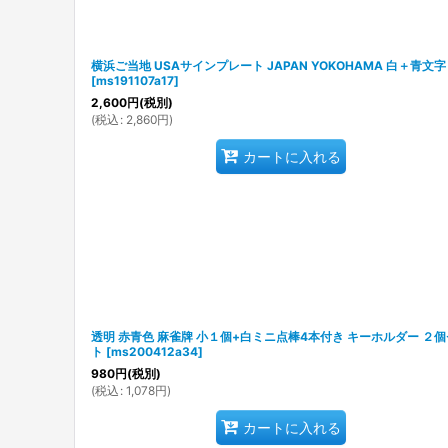
横浜ご当地 USAサインプレート JAPAN YOKOHAMA 白＋青文字
[
ms191107a17
]
2,600
円
(税別)
(
税込
:
2,860
円
)
カートに入れる
透明 赤青色 麻雀牌 小１個+白ミニ点棒4本付き キーホルダー ２
ト
[
ms200412a34
]
980
円
(税別)
(
税込
:
1,078
円
)
カートに入れる