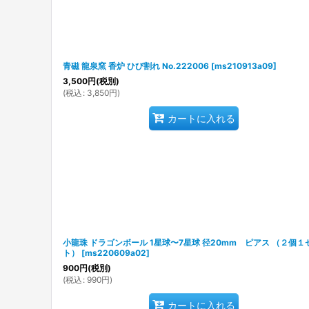
青磁 龍泉窯 香炉 ひび割れ No.222006
[
ms210913a09
]
3,500
円
(税別)
(
税込
:
3,850
円
)
カートに入れる
小龍珠 ドラゴンボール 1星球〜7星球 径20mm ピアス （２個１
ト）
[
ms220609a02
]
900
円
(税別)
(
税込
:
990
円
)
カートに入れる