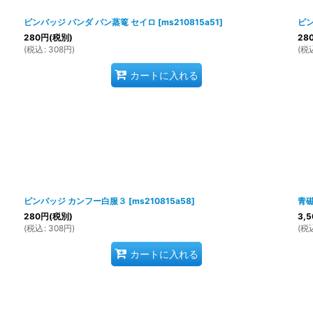
ピンバッジ パンダ パン蒸篭 セイロ
[
ms210815a51
]
ピ
280
円
(税別)
28
(
税込
:
308
円
)
(
税
カートに入れる
ピンバッジ カンフー白服３
[
ms210815a58
]
青磁
280
円
(税別)
3,5
(
税込
:
308
円
)
(
税
カートに入れる