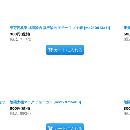
壱万円札束 福澤諭吉 福沢諭吉 モチーフ メモ帳
[
ms210913a11
]
景徳
300
円
(税別)
50
(
税込
:
330
円
)
(
税
カートに入れる
セッ
陰陽太極マーク チョーカー
[
ms220715a63
]
陰陽
800
円
(税別)
80
(
税込
:
880
円
)
(
税
カートに入れる