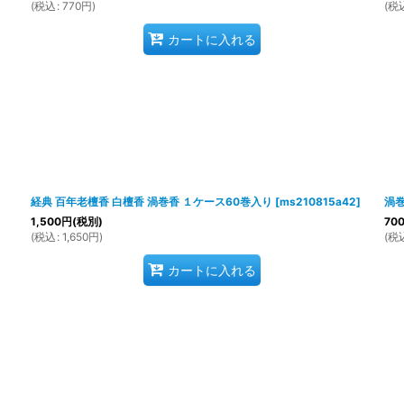
(
税込
:
770
円
)
(
税
カートに入れる
経典 百年老檀香 白檀香 渦巻香 １ケース60巻入り
[
ms210815a42
]
渦
1,500
円
(税別)
70
(
税込
:
1,650
円
)
(
税
カートに入れる