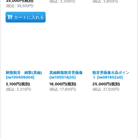
35,000
円
(税別)
(
税込
:
3,300
円
)
(
税込
:
3,850
円
)
(
税込
:
38,500
円
)
カートに入れる
騎龍観音 銅製(真鍮)
真鍮騎龍観音菩薩像
観音菩薩像水晶ポイン
[
iw100409d04
]
[
iw100514j35
]
ト
[
iw081802a0
]
2,100
円
(税別)
16,000
円
(税別)
25,000
円
(税別)
(
税込
:
2,310
円
)
(
税込
:
17,600
円
)
(
税込
:
27,500
円
)