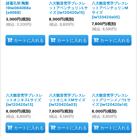
諸葛孔明 陶製
八大観音梵字ブレスレ
八大観音梵字ブレスレ
19iw084068a
ットアベンチュリンLサ
ットアベンチュリンM
[
a4068
]
イズ
[
iw120420a15
]
サイズ
[
iw120420a05
]
3,000
円
(税別)
8,000
円
(税別)
7,800
円
(税別)
(
税込
:
3,300
円
)
(
税込
:
8,800
円
)
(
税込
:
8,580
円
)
カートに入れる
カートに入れる
カートに入れる
八大観音梵字ブレスレ
八大観音梵字ブレスレ
八大観音梵字ブレスレ
ットオニキスLサイズ
ットオニキスMサイズ
ットグリーンメノウLサ
[
iw120420a13
]
[
iw120420a03
]
イズ
[
iw120420a14
]
8,000
円
(税別)
7,800
円
(税別)
8,000
円
(税別)
(
税込
:
8,800
円
)
(
税込
:
8,580
円
)
(
税込
:
8,800
円
)
カートに入れる
カートに入れる
カートに入れる