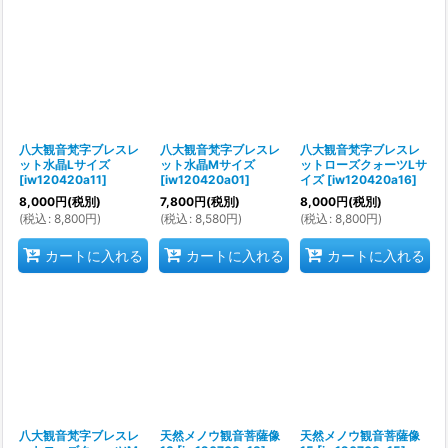
八大観音梵字ブレスレ
八大観音梵字ブレスレ
八大観音梵字ブレスレ
ット水晶Lサイズ
ット水晶Mサイズ
ットローズクォーツLサ
[
iw120420a11
]
[
iw120420a01
]
イズ
[
iw120420a16
]
8,000
円
(税別)
7,800
円
(税別)
8,000
円
(税別)
(
税込
:
8,800
円
)
(
税込
:
8,580
円
)
(
税込
:
8,800
円
)
カートに入れる
カートに入れる
カートに入れる
八大観音梵字ブレスレ
天然メノウ観音菩薩像
天然メノウ観音菩薩像