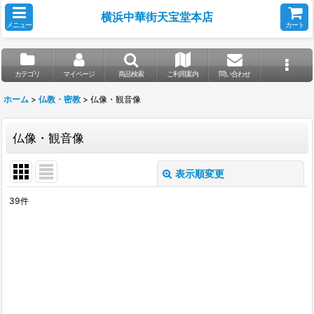
横浜中華街天宝堂本店
メニュー
カート
カテゴリ
マイページ
商品検索
ご利用案内
問い合わせ
ホーム
>
仏教・密教
>
仏像・観音像
仏像・観音像
表示順変更
閉じる
39
件
表示数
:
並び順
:
絞り込む