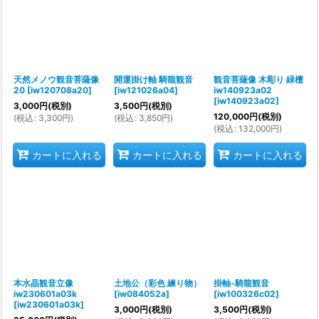
天然メノウ観音菩薩像
開運掛け軸 騎龍観音
観音菩薩像 木彫り 緑檀
20
[
iw120708a20
]
[
iw121026a04
]
iw140923a02
[
iw140923a02
]
3,000
円
(税別)
3,500
円
(税別)
120,000
円
(税別)
(
税込
:
3,300
円
)
(
税込
:
3,850
円
)
(
税込
:
132,000
円
)
カートに入れる
カートに入れる
カートに入れる
本水晶観音立像
土地公（彩色 練り物）
掛軸-騎龍観音
iw230601a03k
[
iw084052a
]
[
iw100326c02
]
[
iw230601a03k
]
3,000
円
(税別)
3,500
円
(税別)