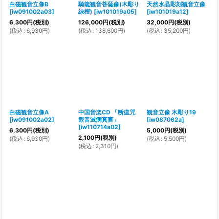
白磁観音立像B
騎龍観音菩薩像(木彫り
天然水晶彫刻観音立像
[
iw091002a03
]
緑檀)
[
iw101019a05
]
[
iw101019a12
]
6,300
円
(税別)
126,000
円
(税別)
32,000
円
(税別)
(
税込
:
6,930
円
)
(
税込
:
138,600
円
)
(
税込
:
35,200
円
)
白磁観音立像A
中国音楽CD 「断瘟咒
観音立像 木彫り19
[
iw091002a02
]
観音滅病真言」
[
iw087062a
]
[
iw110714a02
]
6,300
円
(税別)
5,000
円
(税別)
2,100
円
(税別)
(
税込
:
6,930
円
)
(
税込
:
5,500
円
)
(
税込
:
2,310
円
)