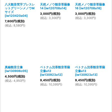
八大観音梵字ブレスレ
天然メノウ観音菩薩像
天然メノウ観音菩薩像
ットグリーンメノウM
14
[
iw120708a14
]
16
[
iw120708a16
]
サイズ
3,000
円
(税別)
3,000
円
(税別)
[
iw120420a04
]
(
税込
:
3,300
円
)
(
税込
:
3,300
円
)
7,800
円
(税別)
(
税込
:
8,580
円
)
真鍮観音立像
ベトナム沈香観音菩薩
ベトナム沈香観音菩薩
[
iw130906c05
]
立像a12
立像a13
[
iw130923a12
]
[
iw130923a13
]
4,500
円
(税別)
9,450
円
(税別)
9,450
円
(税別)
(
税込
:
4,950
円
)
(
税込
:
10,395
円
)
(
税込
:
10,395
円
)