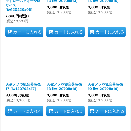
ットローズクォーツM
13
[
iw120708a13
]
15
[
iw120708a15
]
サイズ
3,000
円
(税別)
3,000
円
(税別)
[
iw120420a06
]
(
税込
:
3,300
円
)
(
税込
:
3,300
円
)
7,800
円
(税別)
(
税込
:
8,580
円
)
カートに入れる
カートに入れる
カートに入れる
天然メノウ観音菩薩像
天然メノウ観音菩薩像
天然メノウ観音菩薩像
17
[
iw120708a17
]
18
[
iw120708a18
]
19
[
iw120708a19
]
3,000
円
(税別)
3,000
円
(税別)
3,000
円
(税別)
(
税込
:
3,300
円
)
(
税込
:
3,300
円
)
(
税込
:
3,300
円
)
カートに入れる
カートに入れる
カートに入れる