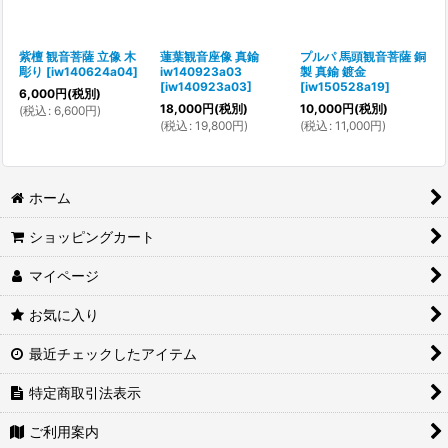
紫檀 観音菩薩 立像 木
蓮葉観音座像 真鍮
プルパ 馬頭観音菩薩 銅
彫り
[
iw140624a04
]
iw140923a03
製 真鍮 鍍金
[
iw140923a03
]
[
iw150528a19
]
6,000
円
(税別)
18,000
円
(税別)
10,000
円
(税別)
(
税込
:
6,600
円
)
(
税込
:
19,800
円
)
(
税込
:
11,000
円
)
ホーム
ショッピングカート
マイページ
お気に入り
最近チェックしたアイテム
特定商取引法表示
ご利用案内