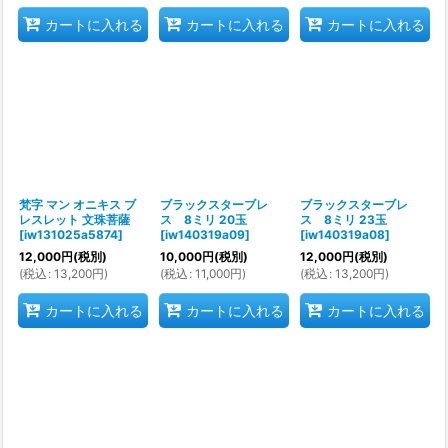
カートに入れる
カートに入れる
カートに入れる
梵字 マン オニキス ブ
ブラックスターブレ
ブラックスターブレ
レスレット 文珠菩薩
ス 8ミリ 20玉
ス 8ミリ 23玉
[
iw131025a5874
]
[
iw140319a09
]
[
iw140319a08
]
12,000
円
(税別)
10,000
円
(税別)
12,000
円
(税別)
(
税込
:
13,200
円
)
(
税込
:
11,000
円
)
(
税込
:
13,200
円
)
カートに入れる
カートに入れる
カートに入れる