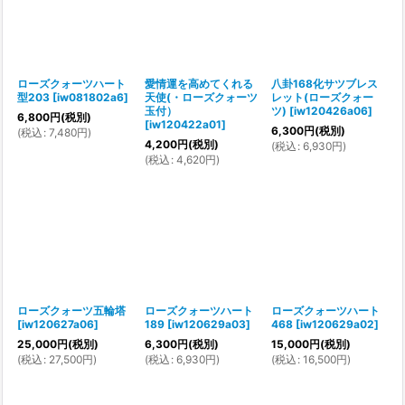
ローズクォーツハート
愛情運を高めてくれる
八卦168化サツブレス
型203
[
iw081802a6
]
天使(・ローズクォーツ
レット(ローズクォー
玉付）
ツ)
[
iw120426a06
]
6,800
円
(税別)
[
iw120422a01
]
6,300
円
(税別)
(
税込
:
7,480
円
)
4,200
円
(税別)
(
税込
:
6,930
円
)
(
税込
:
4,620
円
)
ローズクォーツ五輪塔
ローズクォーツハート
ローズクォーツハート
[
iw120627a06
]
189
[
iw120629a03
]
468
[
iw120629a02
]
25,000
円
(税別)
6,300
円
(税別)
15,000
円
(税別)
(
税込
:
27,500
円
)
(
税込
:
6,930
円
)
(
税込
:
16,500
円
)