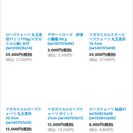
ローズクォーツ 丸玉直
デザートローズ 砂漠
マダガスカルスターロ
径77ミリ770g(マダガ
の薔薇 99ｇ
ーズクォーツ 丸玉直径
スカル産) 台付
[
iw140707a06
]
14.5cm
[
iw120629a14
]
[
iw140707a09
]
3,000
円
(税別)
25,000
円
(税別)
25,000
円
(税別)
(
税込
:
3,300
円
)
(
税込
:
27,500
円
)
(
税込
:
27,500
円
)
マダガスカルローズク
マダガスカルローズク
ローズクォーツ 結晶51
ォーツ 丸玉直径
ォーツ ポイント
iw150813a09
10.5cm
21cm
[
iw140707a11
]
[
iw150813a09
]
[
iw140707a10
]
12,000
円
(税別)
8,000
円
(税別)
12,000
円
(税別)
(
税込
:
13,200
円
)
(
税込
:
8,800
円
)