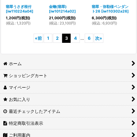
翡翠うさぎ根付
金蟾(翡翠)
翡翠・弥勒様ペンダン
[
iw110224a04
]
[
iw101214a02
]
ト26
[
iw110302a26
]
1,200
円
(税別)
21,000
円
(税別)
6,300
円
(税別)
(
税込
:
1,320
円
)
(
税込
:
23,100
円
)
(
税込
:
6,930
円
)
«
前
1
2
3
4
...
6
次
»
ホーム
ショッピングカート
マイページ
お気に入り
最近チェックしたアイテム
特定商取引法表示
ご利用案内