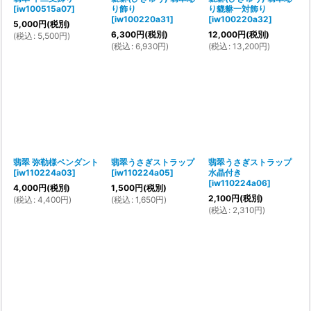
[
iw100515a07
]
り飾り
り貔貅一対飾り
[
iw100220a31
]
[
iw100220a32
]
5,000
円
(税別)
6,300
円
(税別)
12,000
円
(税別)
(
税込
:
5,500
円
)
(
税込
:
6,930
円
)
(
税込
:
13,200
円
)
翡翠 弥勒様ペンダント
翡翠うさぎストラップ
翡翠うさぎストラップ
[
iw110224a03
]
[
iw110224a05
]
水晶付き
[
iw110224a06
]
4,000
円
(税別)
1,500
円
(税別)
2,100
円
(税別)
(
税込
:
4,400
円
)
(
税込
:
1,650
円
)
(
税込
:
2,310
円
)