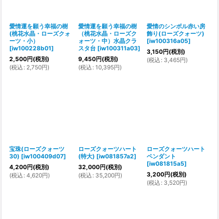
愛情運を願う幸福の樹
愛情運を願う幸福の樹
愛情のシンボル赤い房
(桃花水晶・ローズクォ
（桃花水晶・ローズク
飾り(ローズクォーツ)
ーツ・小）
ォーツ・中）水晶クラ
[
iw100316a05
]
[
iw100228b01
]
スタ台
[
iw100311a03
]
3,150
円
(税別)
2,500
円
(税別)
9,450
円
(税別)
(
税込
:
3,465
円
)
(
税込
:
2,750
円
)
(
税込
:
10,395
円
)
宝珠(ローズクォーツ
ローズクォーツハート
ローズクォーツハート
30)
[
iw100409d07
]
(特大)
[
iw081857a2
]
ペンダント
[
iw081815a5
]
4,200
円
(税別)
32,000
円
(税別)
3,200
円
(税別)
(
税込
:
4,620
円
)
(
税込
:
35,200
円
)
(
税込
:
3,520
円
)