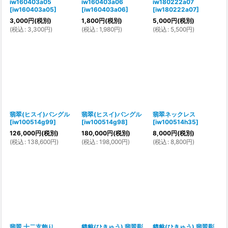
iw160403a05
iw160403a06
iw180222a07
[
iw160403a05
]
[
iw160403a06
]
[
iw180222a07
]
3,000
円
(税別)
1,800
円
(税別)
5,000
円
(税別)
(
税込
:
3,300
円
)
(
税込
:
1,980
円
)
(
税込
:
5,500
円
)
翡翠(ヒスイ)バングル
翡翠(ヒスイ)バングル
翡翠ネックレス
[
iw100514g99
]
[
iw100514g98
]
[
iw100514h35
]
126,000
円
(税別)
180,000
円
(税別)
8,000
円
(税別)
(
税込
:
138,600
円
)
(
税込
:
198,000
円
)
(
税込
:
8,800
円
)
翡翠 十二支飾り
貔貅(ひきゅう) 翡翠彫
貔貅(ひきゅう) 翡翠彫