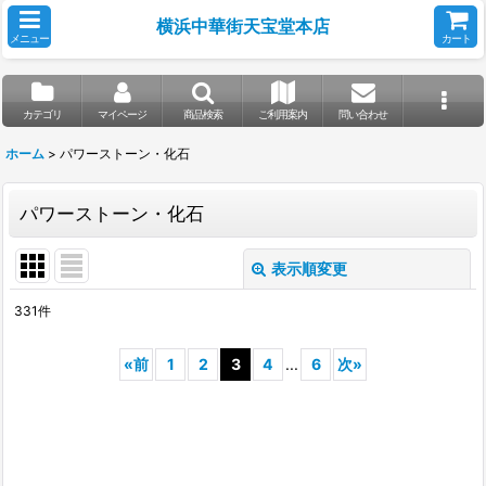
横浜中華街天宝堂本店
メニュー
カート
カテゴリ
マイページ
商品検索
ご利用案内
問い合わせ
ホーム
>
パワーストーン・化石
パワーストーン・化石
表示順変更
閉じる
331
件
サブカテゴリ
:
«
前
1
2
3
4
...
6
次
»
表示数
:
並び順
: