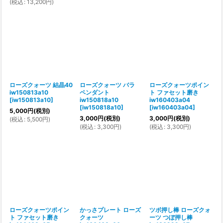
(
税込
:
13,200
円
)
ローズクォーツ 結晶40
ローズクォーツ バラ
ローズクォーツポイン
iw150813a10
ペンダント
ト ファセット磨き
[
iw150813a10
]
iw150818a10
iw160403a04
[
iw150818a10
]
[
iw160403a04
]
5,000
円
(税別)
3,000
円
(税別)
3,000
円
(税別)
(
税込
:
5,500
円
)
(
税込
:
3,300
円
)
(
税込
:
3,300
円
)
ローズクォーツポイン
かっさプレート ローズ
ツボ押し棒 ローズクォ
ト ファセット磨き
クォーツ
ーツ つぼ押し棒