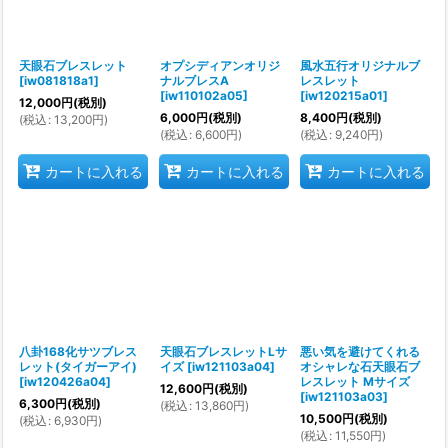
絞り込む
天眼石ブレスレット
オプシディアンオリジ
風水五行オリジナルブ
[
iw081818a1
]
ナルブレスA
レスレット
[
iw110102a05
]
[
iw120215a01
]
12,000
円
(税別)
6,000
円
(税別)
8,400
円
(税別)
(
税込
:
13,200
円
)
(
税込
:
6,600
円
)
(
税込
:
9,240
円
)
カートに入れる
カートに入れる
カートに入れる
八卦168化サツブレス
天眼石ブレスレットLサ
悪い気を避けてくれる
レット(タイガーアイ)
イズ
[
iw121103a04
]
オシャレな石天眼石ブ
[
iw120426a04
]
レスレット Mサイズ
12,600
円
(税別)
[
iw121103a03
]
6,300
円
(税別)
(
税込
:
13,860
円
)
10,500
円
(税別)
(
税込
:
6,930
円
)
(
税込
:
11,550
円
)