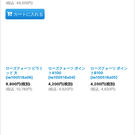
(
税込
:
49,500
円
)
カートに入れる
ローズクォーツ ピラミ
ローズクォーツ ポイン
ローズクォーツ ポイン
ッド 大
トA100
トB100
[
iw100518a06
]
[
iw100518a04
]
[
iw100518a05
]
9,800
円
(税別)
4,200
円
(税別)
4,200
円
(税別)
(
税込
:
10,780
円
)
(
税込
:
4,620
円
)
(
税込
:
4,620
円
)