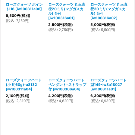
ローズクォーツ ポイン
ローズクォーツ 丸玉直
ローズクォーツ 丸玉直
トH6
[
iw100311a06
]
径20ミリ(マダガスカ
径30ミリ(マダガスカ
ル) 台付
ル) 台付
6,500
円
(税別)
[
iw100316a01
]
[
iw100316a02
]
(
税込
:
7,150
円
)
2,500
円
(税別)
5,000
円
(税別)
(
税込
:
2,750
円
)
(
税込
:
5,500
円
)
ローズクォーツハート
ローズクォーツハート
ローズクォーツハート
(小 約60g)-a8132
ペンダント-ストラップ
型149-iw8a18027
[
iw100311a04
]
付
[
iw100306a04
]
[
iw100311a01
]
2,100
円
(税別)
4,200
円
(税別)
6,300
円
(税別)
(
税込
:
2,310
円
)
(
税込
:
4,620
円
)
(
税込
:
6,930
円
)