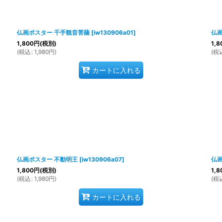
仏画ポスター 千手観音菩薩
[
iw130906a01
]
仏
1,800
円
(税別)
1,8
(
税込
:
1,980
円
)
(
税
カートに入れる
仏画ポスター 不動明王
[
iw130906a07
]
仏画
1,800
円
(税別)
1,8
(
税込
:
1,980
円
)
(
税
カートに入れる