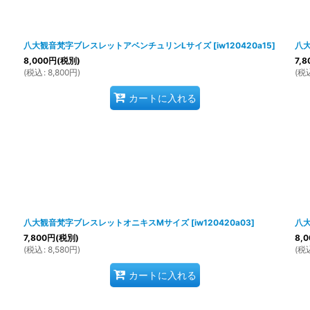
絞り込む
八大観音梵字ブレスレットアベンチュリンLサイズ
[
iw120420a15
]
八
8,000
円
(税別)
7,8
(
税込
:
8,800
円
)
(
税
カートに入れる
八大観音梵字ブレスレットオニキスMサイズ
[
iw120420a03
]
八
7,800
円
(税別)
8,0
(
税込
:
8,580
円
)
(
税
カートに入れる