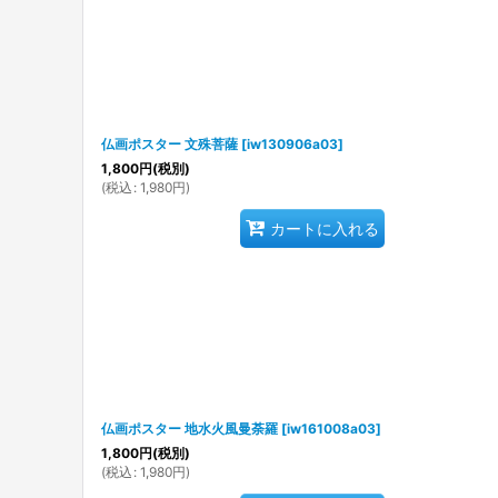
仏画ポスター 文殊菩薩
[
iw130906a03
]
1,800
円
(税別)
(
税込
:
1,980
円
)
カートに入れる
仏画ポスター 地水火風曼荼羅
[
iw161008a03
]
1,800
円
(税別)
(
税込
:
1,980
円
)