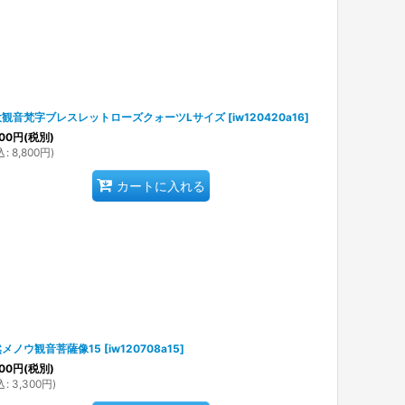
大観音梵字ブレスレットローズクォーツLサイズ
[
iw120420a16
]
00
円
(税別)
込
:
8,800
円
)
カートに入れる
メノウ観音菩薩像15
[
iw120708a15
]
00
円
(税別)
込
:
3,300
円
)