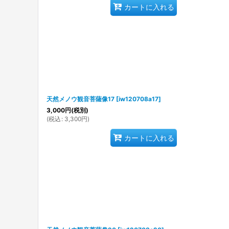
カートに入れる
天然メノウ観音菩薩像17
[
iw120708a17
]
3,000
円
(税別)
(
税込
:
3,300
円
)
カートに入れる