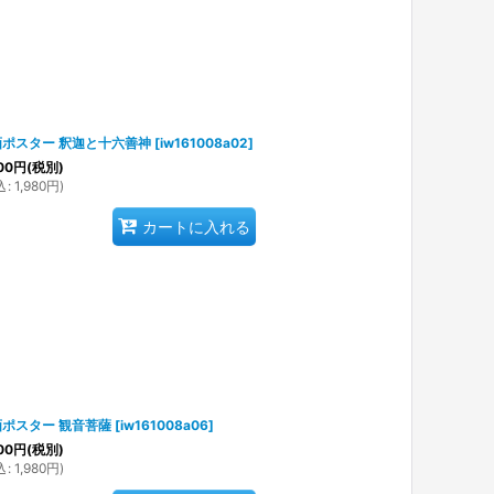
画ポスター 釈迦と十六善神
[
iw161008a02
]
00
円
(税別)
込
:
1,980
円
)
カートに入れる
ポスター 観音菩薩
[
iw161008a06
]
00
円
(税別)
込
:
1,980
円
)