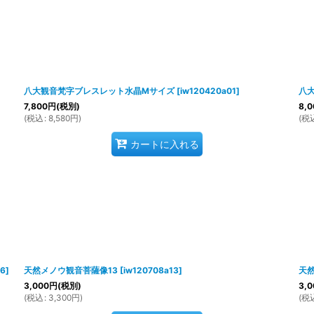
八大観音梵字ブレスレット水晶Mサイズ
[
iw120420a01
]
八
7,800
円
(税別)
8,0
(
税込
:
8,580
円
)
(
税
カートに入れる
06
]
天然メノウ観音菩薩像13
[
iw120708a13
]
天然
3,000
円
(税別)
3,0
(
税込
:
3,300
円
)
(
税