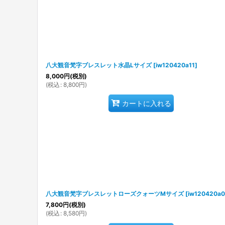
八大観音梵字ブレスレット水晶Lサイズ
[
iw120420a11
]
8,000
円
(税別)
(
税込
:
8,800
円
)
カートに入れる
八大観音梵字ブレスレットローズクォーツMサイズ
[
iw120420a
7,800
円
(税別)
(
税込
:
8,580
円
)