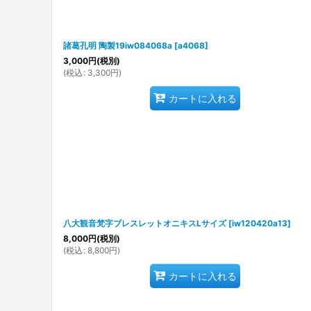
諸葛孔明 陶製19iw084068a
[
a4068
]
3,000
円
(税別)
(
税込
:
3,300
円
)
カートに入れる
八大観音梵字ブレスレットオニキスLサイズ
[
iw120420a13
]
8,000
円
(税別)
(
税込
:
8,800
円
)
カートに入れる