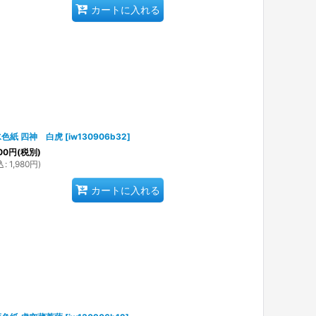
カートに入れる
色紙 四神 白虎
[
iw130906b32
]
00
円
(税別)
込
:
1,980
円
)
カートに入れる