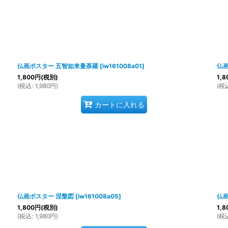
仏画ポスター 五智如来曼荼羅
[
iw161008a01
]
仏
1,800
円
(税別)
1,8
(
税込
:
1,980
円
)
(
税
カートに入れる
仏画ポスター 涅槃図
[
iw161008a05
]
仏画
1,800
円
(税別)
1,8
(
税込
:
1,980
円
)
(
税