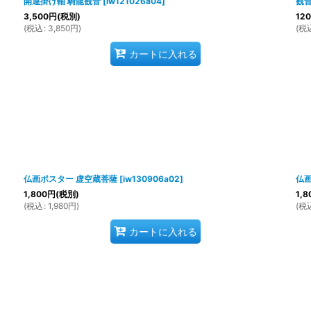
開運掛け軸 騎龍観音
[
iw121026a04
]
観音
3,500
円
(税別)
120
(
税込
:
3,850
円
)
(
税
カートに入れる
仏画ポスター 虚空蔵菩薩
[
iw130906a02
]
仏
1,800
円
(税別)
1,8
(
税込
:
1,980
円
)
(
税
カートに入れる