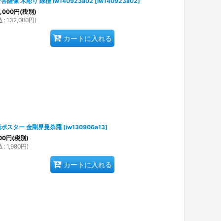
菩薩像 木彫り 緑檀 iw140923a02
[
iw140923a02
]
,000
円
(税別)
込
:
132,000
円
)
カートに入れる
画ポスター 金剛界曼荼羅
[
iw130906a13
]
00
円
(税別)
込
:
1,980
円
)
カートに入れる