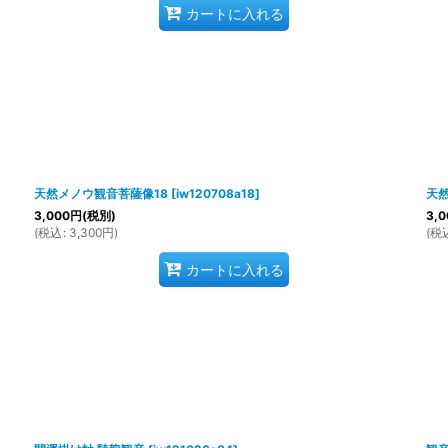
カートに入れる
天然メノウ観音菩薩像18
[
iw120708a18
]
天然
3,000
円
(税別)
3,0
(
税込
:
3,300
円
)
(
税
カートに入れる