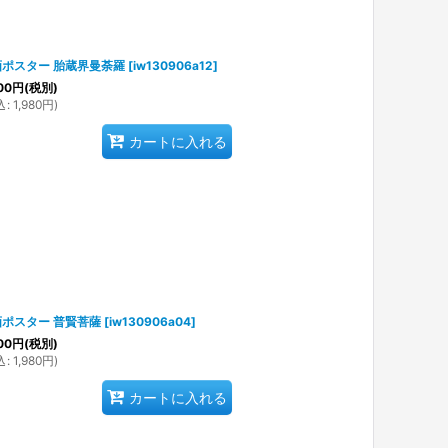
画ポスター 胎蔵界曼荼羅
[
iw130906a12
]
00
円
(税別)
込
:
1,980
円
)
カートに入れる
ポスター 普賢菩薩
[
iw130906a04
]
00
円
(税別)
込
:
1,980
円
)
カートに入れる