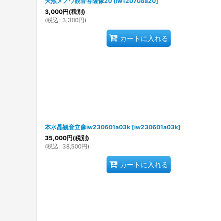
天然メノウ観音菩薩像20
[
iw120708a20
]
3,000
円
(税別)
(
税込
:
3,300
円
)
カートに入れる
本水晶観音立像iw230601a03k
[
iw230601a03k
]
35,000
円
(税別)
(
税込
:
38,500
円
)
カートに入れる