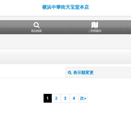
横浜中華街天宝堂本店
商品検索
ご利用案内
表示順変更
1
2
3
4
次
»