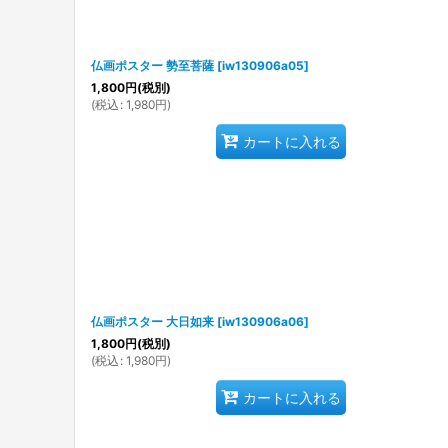
仏画ポスター 勢至菩薩
[
iw130906a05
]
1,800
円
(税別)
(
税込
:
1,980
円
)
カートに入れる
仏画ポスター 大日如来
[
iw130906a06
]
1,800
円
(税別)
(
税込
:
1,980
円
)
カートに入れる