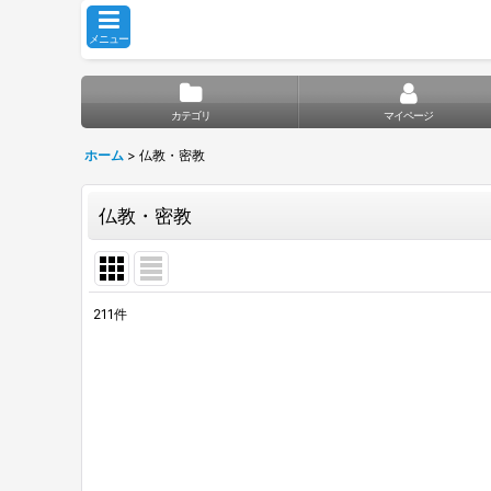
メニュー
カテゴリ
マイページ
ホーム
>
仏教・密教
仏教・密教
211
件
サブカテゴリ
:
表示数
:
並び順
: