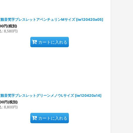
大観音梵字ブレスレットアベンチュリンMサイズ
[
iw120420a05
]
00
円
(税別)
込
:
8,580
円
)
カートに入れる
大観音梵字ブレスレットグリーンメノウLサイズ
[
iw120420a14
]
00
円
(税別)
込
:
8,800
円
)
カートに入れる