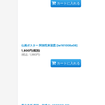
カートに入れる
仏画ポスター 阿弥陀来迎図
[
iw161008a08
]
1,800
円
(税別)
(
税込
:
1,980
円
)
カートに入れる