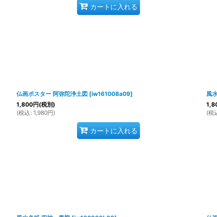
カートに入れる
仏画ポスター 阿弥陀浄土図
[
iw161008a09
]
風水
1,800
円
(税別)
1,8
(
税込
:
1,980
円
)
(
税
カートに入れる