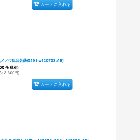
カートに入れる
メノウ観音菩薩像19
[
iw120708a19
]
00
円
(税別)
込
:
3,300
円
)
カートに入れる